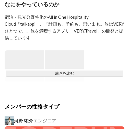
  (2017.2-2017.11 Univercity of British Columbia) 

なにをやっているのか
【職歴】

2019.4-2021.9 TOTO株式会社　千葉営業所　代理店営
宿泊・観光分野特化のAll in One Hospitality 
業　代理店６社担当（千葉県・外房エリア担当）

Cloud「talkappi」、「計画も、予約も、思い出も。旅はVERY
　ーザクラッソ（高級キッチン）　21年上期売上　営業
ひとつで。」旅を満喫するアプリ「VERY.Travel」の開発と提
所１位

供しています。

【勉強中（プログラミング言語）】

観光SaaSサービス「talkappi」は全国の代表的なホテル・旅館
2021.6-2021.8  
Progate(HTML/CSS/Sass/JavaScript/jQuery/Ruby/Ruby on 
をはじめ、北海道、沖縄県、奈良市、草津温泉など主な自治
Rails5)

体・地域DMOなど1,500ヶ所以上に導入されています。

2021.9 TechAcadymy(HTML/CSS/Bootstrap/Ruby/Ruby on 
サービスのHPはこちらです　→　
https://talkappi.com
Rails6/Cloud9/Git/GitHub/MySQL/Heroku)

続きを読む
※ポートフォリオ掲載

また、観光経済圏を構築する新しいサービス「VERY.Travel」
【目指していること】

も開始し、急成長しています。

Webエンジニア（サーバーサイドエンジニア）

ー代理店営業で培った「論理的に考え、プロセスを管理
メンバーの性格タイプ
2025年6月にシリーズBの資金調達を完了しており、上場に向
する力」、

　強みである「目標達成に向けた自走力」を活かし、

けて事業展開を加速しています。

　人々がワクワクした気持ちになれるコンテンツ制作に
河野 駿介
エンジニア
エンジニアとして携わりたいと考えています。

急成長の段階ですので、売上の拡大、組織の構築、新製品と