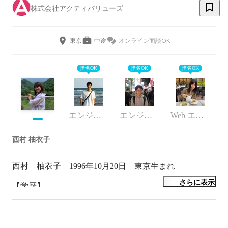
株式会社アクティバリューズ
東京
中途
オンライン面談OK
指名OK
指名OK
指名OK
エンジニア
エンジニア
Web エンジニア
西村 柚衣子
西村　柚衣子　1996年10月20日　東京生まれ

さらに表示
【学歴】

2012.4-2015.3 東京都立青山高等学校

2015.4-2019.3 早稲田大学　商学部　サークル：フラッ
シュモ部　ゼミ：欧米経済史
