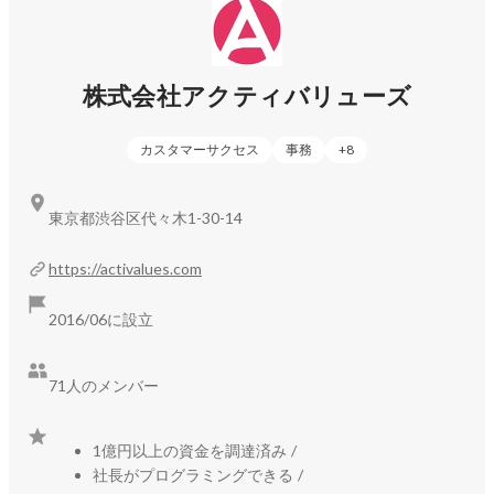
【スキル】

上記プログラミング言語習得中

株式会社アクティバリューズ
TOEIC ８５０点

【趣味】

カスタマーサクセス
事務
+
8
ゴルフ（コロナ禍で、人と繋がるきっかけ作りとして始
めました。）

海外旅行（一人でのモロッコ旅行が印象に残っていま
東京都渋谷区代々木1-30-14
https://activalues.com
2016/06に設立
71人のメンバー
1億円以上の資金を調達済み
/
社長がプログラミングできる
/