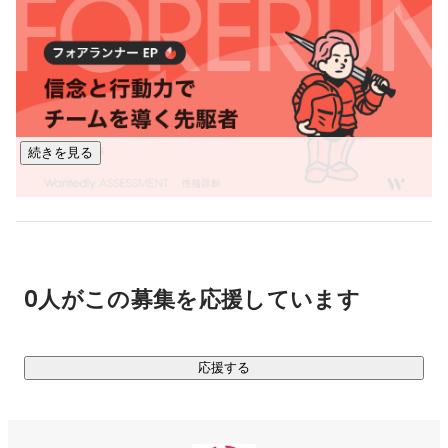
ーエンジニアを目指した理由

サービスは続々開発など、大きな出来事に関与できる環境が
　将来的に「日本の魅力を海外に発信したい」という思
あります。

いがあり、

　それをエンジニアとして叶えたいと考えたためです。

AI、旅行、グローバル化にご関心をお持ちの方、 観光地を活
　エンジニアの仕事は、私たちの生活に密着したITとい
う技術を使い

性化して、日本をもっと元気にしたいと考えていらっしゃる
　①世の中に提供できる物・事の限界がない事、

方、ぜひご応募ください。
続きを見る
　②より多くのユーザーへの満足を得るために自ら働き
かけができる事　

　が魅力的だと感じ、志望いたしました。

【強み】

ー目標達成に向けた自走力

　TOTOでは、ザクラッソ（高級キッチン）の個人目標
0人がこの募集を応援しています
達成のために、やるべきことを論理立て考え、

　PDCAを１週間ごとに回すことで、前年比２４０％に
て目標を達成することができました。

ー誰とでも打ち解けられる性格

応援する
　TOTOでは、社内・社外共に年齢も、生まれ育った環
境も違う方との関わりが多くありましたが、

　どんな方にも興味を持ち、聞く力を活かすことで打ち
解けることができていました。
