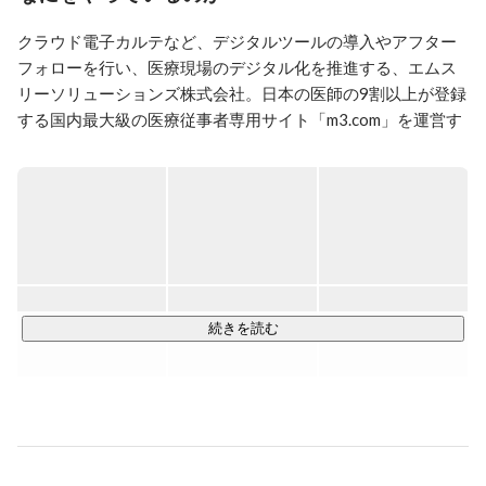
クラウド電子カルテなど、デジタルツールの導入やアフター
フォローを行い、医療現場のデジタル化を推進する、エムス
リーソリューションズ株式会社。日本の医師の9割以上が登録
する国内最大級の医療従事者専用サイト「m3.com」を運営す
るエムスリーグループの中核企業として、2022年に新たなス
タートを切りました。

グループの信用力、ネットワークを活用し、全国10万以上の
クリニックのDXを推進しています。

【主要プロダクトについて】

●6年連続クラウド電子カルテシェアNo.1 （※）「エムスリー
続きを読む
デジカル」

https://digikar.co.jp/
（※m3.com調査2023年1月）

●患者にシームレスな診療体験を提供する「デジスマ診療」

https://digikar.co.jp/digisma