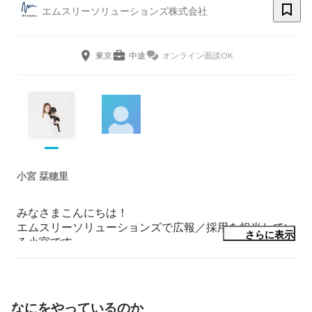
エムスリーソリューションズ株式会社
東京
中途
オンライン面談OK
小宮 栞穂里
みなさまこんにちは！

エムスリーソリューションズで広報／採用を担当してい
さらに表示
る小宮です。

「インターネットを活用し、健康で楽しく長生きする人
を１人でも増やし、不必要な医療コストを１円でも減ら
すこと」というグループの企業理念を実現すべく、一緒
なにをやっているのか