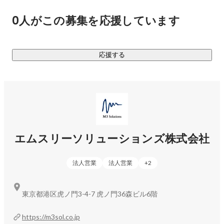
0人がこの募集を応援しています
クラウド型電子カルテで導入実績No.1の「エムスリーデジカ
ル」、予約、問診、キャッシュレス決済などクリニックで必
要な機能を集約・ワンストップ化したクラウドサービス「デ
応援する
ジスマ診療」は全国5,000以上の医療機関に導入されていま
エムスリーソリューションズ株式会社
法人営業
法人営業
+
2
東京都港区虎ノ門3-4-7 虎ノ門36森ビル6階
https://m3sol.co.jp