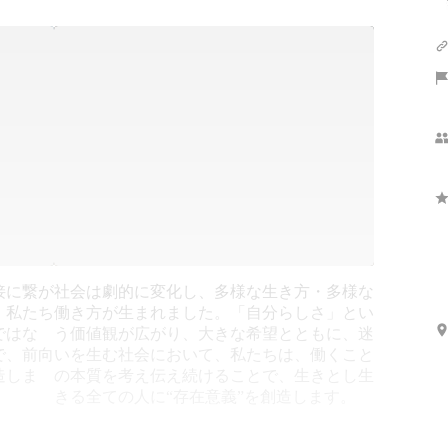
接に繋が
社会は劇的に変化し、多様な⽣き⽅・多様な
、私たち
働き⽅が⽣まれました。「自分らしさ」とい
ではな
う価値観が広がり、大きな希望とともに、迷
で、前向
いを生む社会において、私たちは、働くこと
造しま
の本質を考え伝え続けることで、⽣きとし⽣
きる全ての⼈に“存在意義”を創造します。