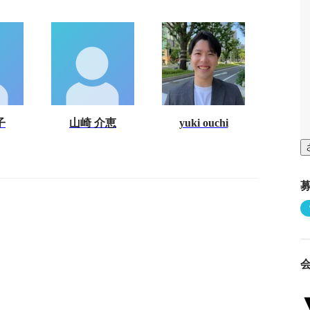
子
山崎 介恵
yuki ouchi