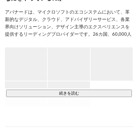
製品のみならずさらに社会や世界にインパクトを与えら
れるITの力を感じアバナードへ入社。

アバナードは、マイクロソフトのエコシステムにおいて、革
新的なデジタル、クラウド、アドバイザリーサービス、各業
・米国希望ならではの常にIT最先端を追いかけるレベル
の高さ

界向けソリューション、デザイン主導のエクスペリエンスを
・世界基準のビジネススキル、マインドセット

提供するリーディングプロバイダーです。26カ国、60,000人
・マイクロソフトとアクセンチュアの合弁企業ならでは
のプロフェッショナルなスタッフが、顧客、その従業員、ま
の高水準の仕事

たそのお客様に、素晴らしい体験・影響という “真のヒューマ
・フラットで自分カラーを認めあう風土

ン インパクト” を日々もたらしています。2000年にアクセン
・スピードが速く挑戦と変化を歓迎する

チュアとマイクロソフトによって設立されました。

マイクロソフトおよびアクセンチュアとのアライアンスと独
自の専門知識を活かし、日本企業のDXを力強く推進、サポー
トしています。
続きを読む