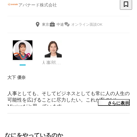
アバナード株式会社
東京
中途
オンライン面談OK
人事部・シニアコンサルタント
大下 優奈
人事としても、そしてビジネスとしても常に人の人生の
可能性を広げることに尽力したい。これが私のLife 
さらに表示
Missionだと思っています。

東南アジアをはじめとする世界各国で貧しい人への移動
の実現により、人生の可能性を広げてきた製品の力に魅
力を感じて日系の大手自動車メーカーにてキャリアをス
タート。

なにをやっているのか