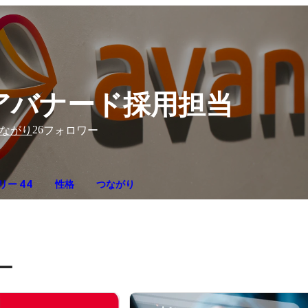
アバナード採用担当
26
ながり
フォロワー
リー 44
性格
つながり
ー