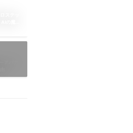
クロステッ
 AIの魔法
—アバナ
理由