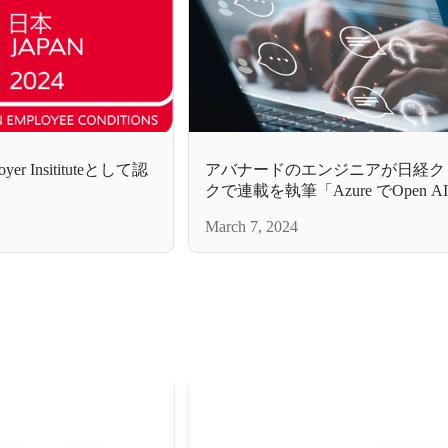
r Insitituteとして認
アバナードのエンジニアが日経ク
クで連載を執筆「Azure でOpen 
使おう」
March 7, 2024