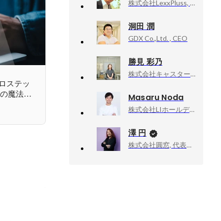
株式会社LexxPluss, リクルーティングマネージャー
洞田 潤
GDX Co.,Ltd. , CEO
勝見 彩乃
株式会社キャスター, コーポレート 執行役員
ロステッ
AIの魔法を
Masaru Noda
株式会社LIホールディングス, 事業推進
澤 円
株式会社圓窓, 代表取締役