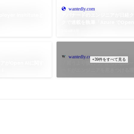
wantedly.com
yer Insitituteと
アバナードのエンジニアが日経
！
クで連載を執筆「Azure でOpen
を使おう」
2024年3月
wantedly.com
+39件をすべて見る
がOpen AIに関す
「習うより慣れろ」からの脱却—
た！
ードがエンジニアを惹きつける