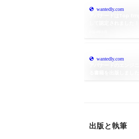
wantedly.com
アバナードはTop Emplo
して認定されました
2024年3月
wantedly.com
アバナードのエンジニア
る書籍を出版しまし
出版と執筆