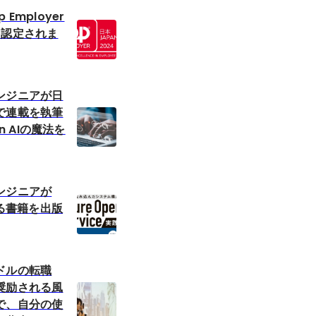
Employer
として認定されま
ンジニアが日
で連載を執筆
en AIの魔法を
ンジニアが
する書籍を出版
ドルの転職
奨励される風
で、自分の使