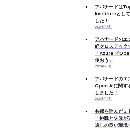
アバナードはTop 
Insititute
した！
2024年3月
アバナードのエ
経クロステック
「Azure でOp
使おう」
2024年3月
アバナードのエ
Open AIに関
しました！
2024年2月
共感を呼んだミ
「挑戦と失敗が
通しの良い環境