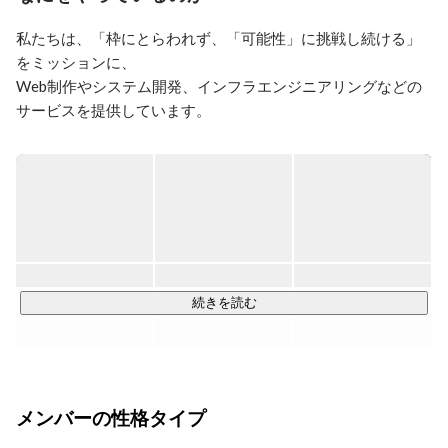
私たちは、「枠にとらわれず、「可能性」に挑戦し続ける」
をミッションに、

Web制作やシステム開発、インフラエンジニアリングなどの
サービスを提供しています。

現在160名以上の社員のうち8割以上がエンジニアやデザイナ
ー。

クライアントは直取引も多く、大手携帯キャリアからITサー
ビスを手がける有名企業まで様々です。

この19年で土台が固まり、今後は更なる成長と発展の時期を
迎えています。
続きを読む
メンバーの性格タイプ