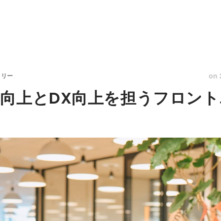
on
トリー
向上とDX向上を担うフロン