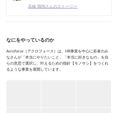
高橋 飛翔さんのストーリー
なにをやっているのか
Acroforce（アクロフォース）は、HR事業を中心に若者のみ
なさんが「本当にやりたいこと」「本当に好きなもの」を自
らの意思で選択し、叶えるための指針【モノサシ】をつくれ
るような事業を展開しています。

【現在の主な事業】

◆Growth Stage

ベンチャー企業・成長企業に特化した新卒マッチング支援を
行っています。

RAとして企業の開拓や関係づくり、CAとして学生の面談・企
業紹介などを行いながら、企業の採用成功と学生のファース