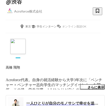
@渋谷
Acroforce株式会社
東京
学生インターン
オンライン面談OK
高橋 飛翔
Acroforce代表。自身の就活経験から大学3年次に「ベンチ
ャー × ベンチャー志向学生のマッチングイベント」を開
さらに表示
催。その後、学生起業。1人ひとりが自らのモノサシで幸
せを追求出来る社会を目指しています。尊敬出来る仲間と
大義を成すべく、24時間365日、共に熱狂できる仲間を探
一人ひとりが自分のモノサシで幸せを追求できる社会をつくる。【Acroforce代表取締役CEO 高橋飛翔】
しています。