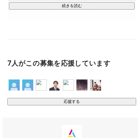
トキャリア形成を一貫してサポートするサービスです。

続きを読む
大手の新卒サービスでは出会いづらい、

「成長環境で挑戦したい学生」と

「優秀な若手を採用したい企業」

をつなぐことに強みがあり、これまで多くの成長企業様の採
用を支援してきました。

7人がこの募集を応援しています
企業には“欲しい学生に出会える状態”を、

学生には“自分に合った成長環境に出会える状態”をつくる。

そんな、弊社の最初の立ち上げサービスとしてスタートし、
今も成長を続けている新卒マッチング事業です。

応援する
https://growthstage.jp/
◆ZEROWORKS

働いたことがないまま就活を迎える学生は、「企業をどう選