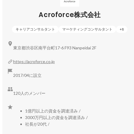
べばいいのかわからない…」と迷うことが少なくありません。
実際に、新社会人の3人に1人が3年以内に離職してしまうほ
Acroforce株式会社
ど、ミスマッチは深刻な問題になっています。

ZEROWORKSは、この課題に対して学生に“ゼロキャリア”を
キャリアコンサルタント
マーケティングコンサルタント
+
8
提供するサービスです。

社会人としてのファーストキャリアの前に、学生が実務を経
東京都渋谷区南平台町17-6 F93 Nanpeidai 2F
験しながら“自分を知る期間”をつくることで、学びと報酬を得
ながらキャリアの土台を築ける仕組みです。

https://acroforce.co.jp
学生は働く中で、

2017/04に設立
「社会はどう動いているのか」

「自分にはどんな適性があるのか」

120人のメンバー
をリアルに理解でき、就活ではより“納得した選択”ができるよ
うになります。

1億円以上の資金を調達済み
/
企業側も、理解度の高い学生と出会えることでミスマッチを
3000万円以上の資金を調達済み
/
減らせるため、学生・企業双方にメリットがあります。

社長が20代
/