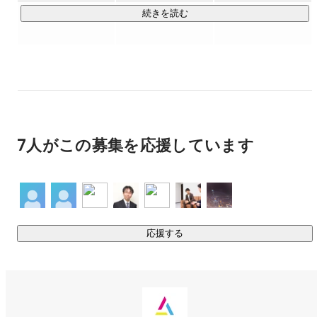
トキャリア形成を一貫してサポートするサービスです。

続きを読む
大手の新卒サービスでは出会いづらい、

「成長環境で挑戦したい学生」と

「優秀な若手を採用したい企業」

をつなぐことに強みがあり、これまで多くの成長企業様の採
用を支援してきました。

7人がこの募集を応援しています
企業には“欲しい学生に出会える状態”を、

学生には“自分に合った成長環境に出会える状態”をつくる。

そんな、弊社の最初の立ち上げサービスとしてスタートし、
今も成長を続けている新卒マッチング事業です。

応援する
https://growthstage.jp/
◆ZEROWORKS

働いたことがないまま就活を迎える学生は、「企業をどう選