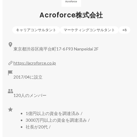
べばいいのかわからない…」と迷うことが少なくありません。
実際に、新社会人の3人に1人が3年以内に離職してしまうほ
Acroforce株式会社
ど、ミスマッチは深刻な問題になっています。

ZEROWORKSは、この課題に対して学生に“ゼロキャリア”を
キャリアコンサルタント
マーケティングコンサルタント
+
8
提供するサービスです。

社会人としてのファーストキャリアの前に、学生が実務を経
東京都渋谷区南平台町17-6 F93 Nanpeidai 2F
験しながら“自分を知る期間”をつくることで、学びと報酬を得
ながらキャリアの土台を築ける仕組みです。

https://acroforce.co.jp
学生は働く中で、

2017/04に設立
「社会はどう動いているのか」

「自分にはどんな適性があるのか」

120人のメンバー
をリアルに理解でき、就活ではより“納得した選択”ができるよ
うになります。

1億円以上の資金を調達済み
/
企業側も、理解度の高い学生と出会えることでミスマッチを
3000万円以上の資金を調達済み
/
減らせるため、学生・企業双方にメリットがあります。

社長が20代
/