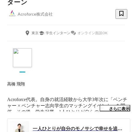
ターン
Acroforce株式会社
東京
学生インターン
オンライン面談OK
高橋 飛翔
Acroforce代表。自身の就活経験から大学3年次に「ベンチ
ャー × ベンチャー志向学生のマッチングイベント」を開
さらに表示
催。その後、学生起業。1人ひとりが自らのモノサシで幸
せを追求出来る社会を目指しています。尊敬出来る仲間と
大義を成すべく、24時間365日、共に熱狂できる仲間を探
一人ひとりが自分のモノサシで幸せを追求できる社会をつくる。【Acroforce代表取締役CEO 高橋飛翔】
しています。