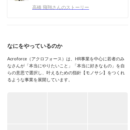
高橋 飛翔さんのストーリー
なにをやっているのか
Acroforce（アクロフォース）は、HR事業を中心に若者のみ
なさんが「本当にやりたいこと」「本当に好きなもの」を自
らの意思で選択し、叶えるための指針【モノサシ】をつくれ
るような事業を展開しています。

【現在の主な事業】

◆Growth Stage

ベンチャー企業・成長企業に特化した新卒マッチング支援を
行っています。

RAとして企業の開拓や関係づくり、CAとして学生の面談・企
業紹介などを行いながら、企業の採用成功と学生のファース