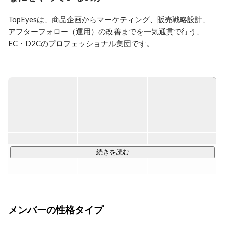
ーションを取りながら仕事をしたい！と思い、転職活動
を始め、TopEyesに入社しました。

TopEyesは、商品企画からマーケティング、販売戦略設計、

主にお客様対応（CS業務）、同梱物作成（CRM業務）
アフターフォロー（運用）の改善までを一気通貫で行う、

や新商品の企画など、様々なジャンルの業務を担当して
います。

EC・D2Cのプロフェッショナル集団です。

最近はデスク周りが大好きなゆるキャラグッズで溢れて
企画・広告・CRM・CSなど、

きています…✨(笑)

売上と顧客体験をつくる一連の工程を

横断して推進する会社です。

EC業界は未経験でしたが、TopEyesでは日々たくさんの
学びがあり、成長しながら仕事ができる環境だと思いま
す！
私たちがめざすのは

国内企業の上位1%といわれる

「年商100億円」。

続きを読む
売上の拡大は

それだけ多くのお客さまに価値を提供し、

社会に貢献できている証拠です。

メンバーの性格タイプ
私たちはこれからも「売れる」仕組みを作りつづけ、

世の中に価値を与えつづけます。
