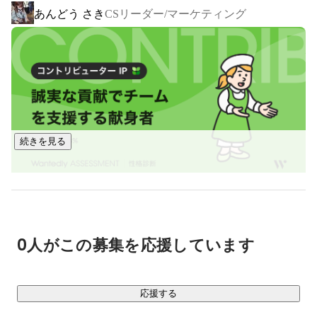
あんどう さき
CSリーダー/マーケティング
▍圧倒的なスピードで急成長中！

・2022年：年商10億円

・2023年：年商35億円

・2024年：年商50億円

・2025年：年商75億円

・2026年：年商100億円達成へ

続きを見る
1人当たり2億円以上の売上を創出している会社です！

属人的な気合ではなく、再現性あるマーケ・運用の仕組みで
成長してきました。

▍手がけてきた商品

・購入者20万人以上、累計150万個出荷を誇るタレントプロ
0人がこの募集を応援しています
デュース商品

・入社3ヶ月の社員が企画！発売初月で新規ユーザー1万人獲
得した活力サプリ

応援する
・台湾で人気沸騰中の酵素ドリンク
