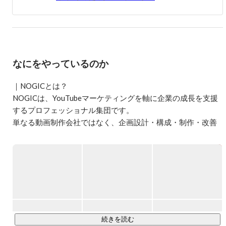
門マーケティング企業として生まれ変わりました。

創業時より提供してきたSNS運用、マーケティングの経験
を生かし、ただYouTube上の再生回数を獲得するだけでな
く本質的なソリューションをご提案します。

弊社はYouTube専門マーケティング企業として、業界で右
なにをやっているのか
に出るものはない専門家集団を目指します。

｜NOGICとは？

『ロジック無くして、成功なし。』

NOGICは、YouTubeマーケティングを軸に企業の成長を支援
するプロフェッショナル集団です。

今後も弊社NOGICをよろしくお願い致します。

単なる動画制作会社ではなく、企画設計・構成・制作・改善
代表取締役 木下泰成
まで一気通貫で行い、YouTubeを事業成果につなげることに
強みを持っています。

特に、企業やブランドが持つ本来の魅力を引き出しながら、
視聴者に届く形へ翻訳する企画力に定評があり、チャンネル
立ち上げだけでなく、伸び悩んでいるチャンネルの立て直し
や再成長も数多く手がけています。

続きを読む