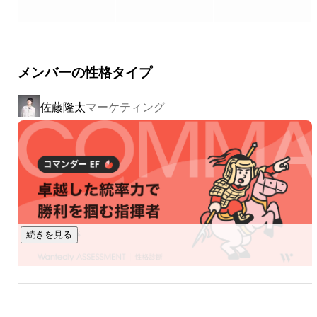
これまで累計100社以上のチャンネル支援を行い、多くの案
件で初期フェーズから成果を創出。

「成果が出るまで時間がかかる」と言われるYouTube領域に
おいても、早期に結果へつなげる実績を積み重ねてきまし
メンバーの性格タイプ
た。

佐藤隆太
マーケティング
現在はYouTubeを中心に、TikTokなどを含む動画マーケティ
ング全体へ支援領域を広げながら、1年で事業規模が2倍に成
長。急拡大フェーズに入っています。

少数精鋭ながら、企画力・アルゴリズム理解・制作力を武器
に、企業の動画マーケティング成果を最前線でつくり続けて
続きを見る