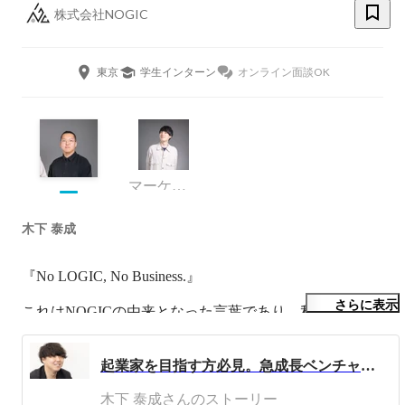
株式会社NOGIC
東京
学生インターン
オンライン面談OK
マーケティング
木下 泰成
『No LOGIC, No Business.』

さらに表示
これはNOGICの由来となった言葉であり、私たちの信条
です。

創業時よりマーケティング関連の事業を展開してきた弊社
起業家を目指す方必見。急成長ベンチャーの代表が語る、事業成長させるために必要な2つのポイントと長期インターンの選び方とは。
は、来る5Gの普及による”動画”を使用したPR、マーケテ
ィング業界が今後伸びると確信し、2020年よりYouTube専
木下 泰成さんのストーリー