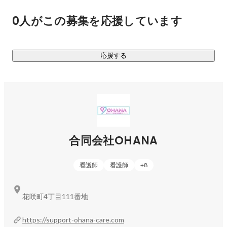
代では子育てに関する情報をSNS等で収集することもメジャ
0人がこの募集を応援しています
ーですが、膨大な量の情報に振り回されて、自分で精神を追
い込んでしまうケースも少なくありません。

当社には助産師のメンバーも多く在籍しており、専門的な産
応援する
前・産後サポートが可能です。不安の多い子育てに寄り添
い、いつでも気軽に相談できるLINEの相談窓口も設けていま
す。

＜小児科＞

低出生体重児などの医療的ケア児（退院してからも医療的な
ケアを必要とするお子様）のサポートを行っています。

合同会社OHANA
一般的に病名がつかない限り受けられるサービスが少なく、
まさに低体重のお子様がそれに当たります。低体重は病気で
看護師
看護師
+
8
はないものの、お母さんのお腹の中で適切な発達ができなか
ったことを意味するため、生まれてからも発達に支障が出る
ケースが多いのです。

花咲町4丁目111番地
また、私たちOHANAでは、多胎児育児に特化したサポートも
提供しています。多胎児は単胎児と比較して低出生体重児が
https://support-ohana-care.com