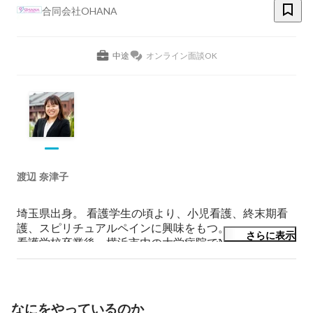
合同会社OHANA
中途
オンライン面談OK
渡辺 奈津子
埼玉県出身。 看護学生の頃より、小児看護、終末期看
護、スピリチュアルペインに興味をもつ。

さらに表示
看護学校卒業後、横浜市内の大学病院でNICU、小児
科、救急での勤務経験。16年間臨床で働く中で母子サー
ビスの情報量の少なさや受け入れ先がない事に危機感を
もつ。

病院退職後、産前産後ケアを行う一般社団法人
なにをやっているのか