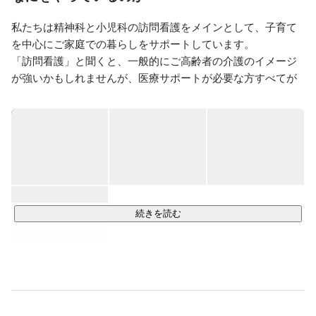
PUMEHANA設立後、母子サービスへの幅を広げるため
合同会社OHANA設立。訪問看護ステーション
私たちは精神科と小児科の訪問看護をメインとして、子育て
『OHANAトータルケアサポート』を立ち上げる。

を中心にご家庭での暮らしをサポートしています。

地域や在宅で療養を必要とする方には専門性だけでなく
「訪問看護」と聞くと、一般的にご高齢者の介護のイメージ
多様性でのサポートが必要であると考えるため事業所名
が強いかもしれませんが、医療サポートが必要な方すべてが
を訪問看護ではなくトータルケアサポートと定めまし
受けられるサービスです。

た。

私達OHANAトータルケアサポートでは従来の訪問看護
■ OHANAの訪問看護

ステーションの枠組みを超えて看護師以外の多職種と協
＜精神科＞

力しご家族一人一人に寄り添い心と身体が健康に過ごせ
女性の妊娠期から出産後の子育て支援に加えて、男性の心の
ケアも提供します。特に、専門的な知識が必要な発達障害や
精神疾患を抱えるお子様の育児支援も行っています。

親御様のメンタルケア、及びお子様の食事や着替えなどの物
続きを読む
理的なサポートを通して、ご家族が休む時間を確保し、不安
な気持ちを和らげることが主な目的です。

特に年齢とキャリアを重ねてきた女性が家庭に入ると、孤独
感や産後鬱のリスクが高まります。また、最近では高齢出産
も増えているため、介護と子育てを同時にこなさなければな
らず、心身共に負担を抱えた方も多いです。そして、若い世