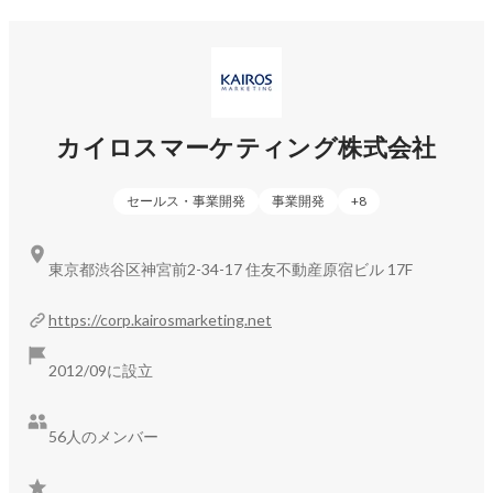
ィング・営業のIT化に挑戦するお客さまにも安心してお使い
いただけるよう、シンプルでわかりやすいUIやサポート体制
の強化に取り組んできた成果だと思っております。

今後も、より多くのお客さまの「マーケティングを、もっと
身近に。」を推し進めるため、よりよい製品・サービスの提
カイロスマーケティング株式会社
供に全力で取り組んでいきます。
セールス・事業開発
事業開発
+
8
東京都渋谷区神宮前2-34-17 住友不動産原宿ビル 17F
https://corp.kairosmarketing.net
2012/09に設立
56人のメンバー