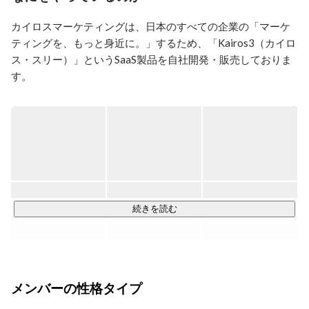
ってデータベースについて調べ上げたこともあります。

カイロスマーケティングは、日本のすべての企業の「マーケ
これまで体験したことのない新たな経験が毎日のように
やってきます。速い流れの中で、自分のスキルをこれま
ティングを、もっと身近に。」するため、「Kairos3（カイロ
で以上にどんどんアップしていきたいです。
ス・スリー）」というSaaS製品を自社開発・販売しておりま
す。

Kairos3は、営業やマーケティング活動の業務効率を大きく改
善するITツールであり、2012年の創業以来、2,000以上のお
客様からご契約をいただいております。

Kairos3 には３つの製品がございます。

続きを読む
◆Kairos3 Marketing （マーケティングオートメーション、
https://www.kairosmarketing.net/marketing-automation
ネットで情報収集をする見込みのお客さまを探し出し、良質
メンバーの性格タイプ
な営業アタックリストをつくるツールです。
