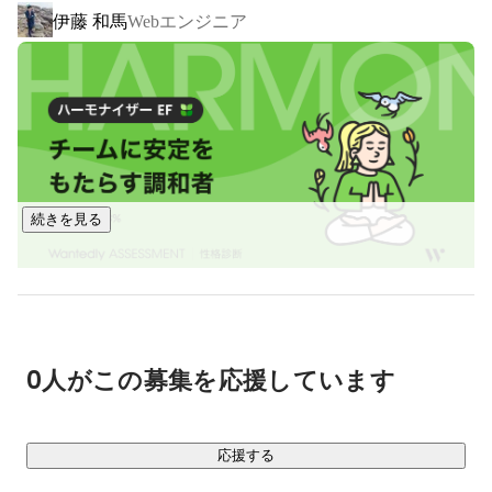
伊藤 和馬
Webエンジニア
https://www.kairosmarketing.net/sales
個々のお客さまとの応対の履歴や、顧客リストや過去の商談
の内容を記録するツールです。営業活動の分析をしながら、
営業のパフォーマンスの改善が可能です。

https://www.kairosmarketing.net/timing
続きを見る
1クリックでお客さまとのアポ日程を調整します。Zoomや
Teamsなどのオンライン会議システムと連携し、会議に必要
なURLを自動で生成して、お客さまにお届けいたします。

https://www.kairosmarketing.net/kairos3
0人がこの募集を応援しています
マーケティング・営業領域の市場は拡大し続けており、
応援する
Kairos3は安定的に売上を伸ばしてきました。初めてマーケテ