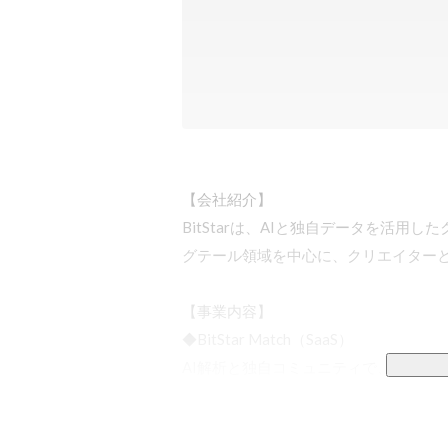
【会社紹介】

BitStarは、AIと独自データを活
グテール領域を中心に、クリエイターと
【事業内容】

◆BitStar Match（SaaS）

AI解析と独自コミュニティで、再現性
◆BitStar Database（テクノロジー）
