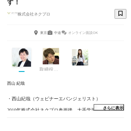
す！
株式会社ネクプロ
東京
中途
オンライン面談OK
取締役社長
西山 紀哉
・西山紀哉（ウェビナーエバンジェリスト）

さらに表示
2010年株式会社ネクプロ参画後、大手学習塾、予備校の
動画配信プラットフォーム構築のプロジェクトマネージ
ャーとして従事。

その後、グローバルトップメーカーを中心に顧客のLife 