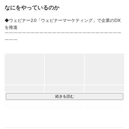
Time Value（生涯価値）を最大化する動画を活用したイ
なにをやっているのか
ンバウンドマーケティングの仕組みを構築。

2016年同社取締役社長に就任。顧客ライフサイクルを活
◆ウェビナー2.0「ウェビナーマーケティング」で企業のDX
性化するウェビナーマーケティングを展開中。

を推進

現在はただオンラインでセミナーを行うだけではなく、
￣￣￣￣￣￣￣￣￣￣￣￣￣￣￣￣￣￣￣￣￣￣￣￣￣￣￣
ウェビナーを通して新たな価値を提供することを目指し
￣￣￣

て活動しています。

「ウェビナーが無いと会社が信用されない時代」に先駆け、

ウェビナーという、まだ未完成な業界を一緒に作り上げ
ネクプロはあらゆる業務プロセスのデジタルトランスフォー
ていきたい！といったような挑戦心のある方と一緒に働
メーション(DX)

きたいと思っています。
をウェビナーにより加速させます。

働き方改革に繋がるウェビナー導入支援に限らず、今まで開
催していたセミナーやイベントがオフライン開催できなくな
った企業、個人のお客様に対してマーケティング、メディア
続きを読む
機能を含めた包括的なサービスを手厚いサポートで提供して
います
