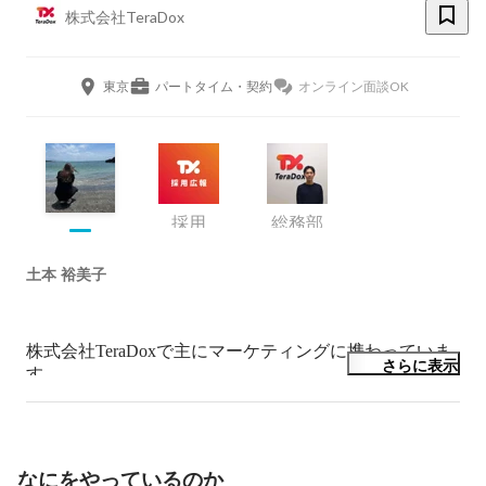
株式会社TeraDox
東京
パートタイム・契約
オンライン面談OK
採用
総務部
土本 裕美子
株式会社TeraDoxで主にマーケティングに携わっていま
さらに表示
す。

最近は採用サイトのリニューアルのPjM、広報的なとこ
ろも。

どうしたらみんなが楽しく幸せに働けるかを考えてま
なにをやっているのか
す。
