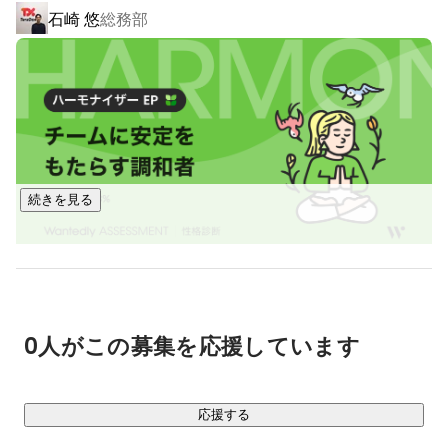
石崎 悠
総務部
https://myhakama.jp/
https://allbum.one/
■SaaS事業：契約大臣

チャレンジを止めずに進化を続けていくという想いのもと、
電子契約サービス『契約大臣』を展開中です。コロナ禍以
続きを見る
降、成長し続ける電子契約サービスは今後も大きな可能性を
秘めています！

2021年よりサービスを提供開始し、バックエンドからフロン
トエンド、デザイン、ディレクション、マーケティングま
で、全てを自社内でワンストップで運営しています。

0人がこの募集を応援しています
https://keiyaku-daijin.com/
応援する