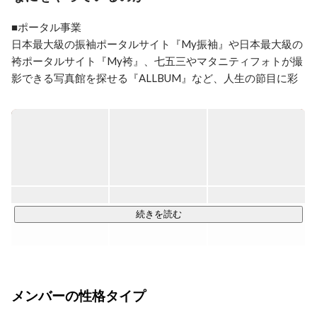
【ストレングスファインダー(2020年5月時点)】

■ポータル事業

①最上志向

日本最大級の振袖ポータルサイト『My振袖』や日本最大級の
②収集心

袴ポータルサイト『My袴』、七五三やマタニティフォトが撮
③共感性

影できる写真館を探せる『ALLBUM』など、人生の節目に彩
④着想

りを添えるポータルサイトを複数運営しております。

⑤適応性

【好きなこと・興味あること】

その中でも『My振袖』はTeraDoxの主力事業。

・プロダクトマネジメント

2008年のサービス開始以来、着実にユーザー数を伸ばし、今
・Web/デジタルマーケティング

では年間200万ユーザーを超えるサイトに成長しました。

・インターネット

・K-POP（韓国全般）

また、2021年には会員登録機能を導入し、振袖選びをより便
・広報
利にしました。TeraDoxの中核を成す一翼を担い、着実にス
続きを読む
ケールアップを続けている事業です。

https://myfurisode.com/
メンバーの性格タイプ