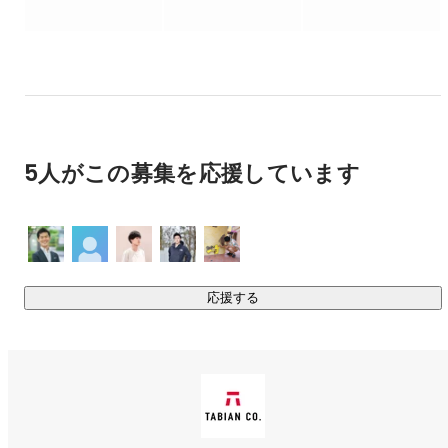
期段階から支援しています。

エンジニアとしての専門性で、0→1フェーズでの企画・ビジ
ネス検討からスタートして、UI/UXデザインのブラッシュアッ
プ、MVPの開発、リリース後のスケールアップまで総合的に
エンジニアリングを支援しています。

私たちは開発のみならず、サービスデザイン・コンサルティ
ング・運用も含めてプロダクトに総合的に関与しています。

5人がこの募集を応援しています
◆課題を突破するソリューション型AIツール「DSAI」の開
発・運営

DATA SEEKER AI（略称：DSAI）という生成AIプロダクトを
自社開発・提供しています。

DSAIはChatGPTを搭載した法人向けのデータ検索・分析ソリ
応援する
ューションであり、自然な文章検索・高度なデータ検索が可
能でありながら、統合・カスタマイズの柔軟性を持ったサー
https://dataseeker.ai/
◆リアルアドベンチャーアプリ「POSHA」の企画・開発・運