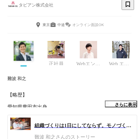
タビアン株式会社
東京
中途
オンライン面談OK
正社員
Webエンジニア（正社員）
Web エンジニア
難波 和之
【略歴】

さらに表示
愛知県豊田市出身。

10歳よりプログラムを書く。

大学時より上京し、学生生活を送る傍らベンチャー企業で
組織づくりは1日にしてならず。モノづくりを思いっきり楽しめるエンジニア集団を目指して
エンジニアとして勤務し、コンシューマ向けサービスを開
難波 和之さんのストーリー
発。
