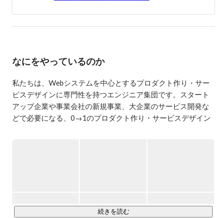
その後、独立系ITコンサルティングを行うフューチャーア
ーキテクト株式会社で勤務。

大手メーカーのプロジェクトに従事。

独立後、タビアン株式会社を立ち上げる。

なにをやっているのか
【ウェブサイト】

私たちは、Webシステムを中心とするプロダクト作り・サー
https://kaznamba.engineer/
ビスデザインに専門性を持つエンジニア集団です。スタート
アップ企業や事業会社の新規事業、大企業のサービス開発な
どで必要になる、0→1のプロダクト作り・サービスデザイン
を得意としています。

タビアンの事業は大きく3つに分かれます。

◆新規事業向けプロダクト開発・サービスデザインの総合支
援

プロダクト開発を行うお客様、新規事業を立ち上げるお客様
を対象として、企業規模を問わずプロダクトを作り始める初
続きを読む