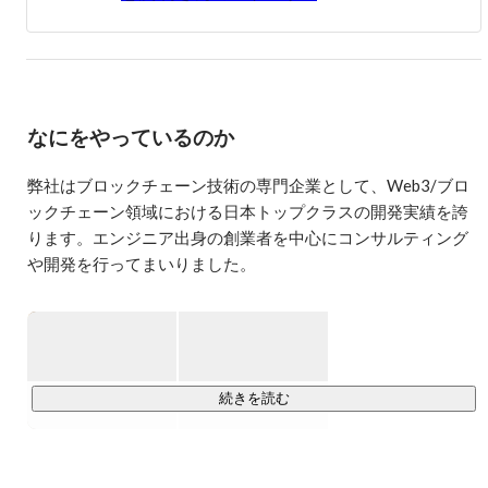
件以上の実績とノウハウで、大企業を中心にブロックチェ
ーン/Web3ビジネスを支援。

なにをやっているのか
弊社はブロックチェーン技術の専門企業として、Web3/ブロ
ックチェーン領域における日本トップクラスの開発実績を誇
ります。エンジニア出身の創業者を中心にコンサルティング
や開発を行ってまいりました。

■大手企業からのご依頼多数、専門技術を有した数少ないブロ
ックチェーン技術専門企業

国内においてブロックチェーンに特化し数多くの実績を有す
るITコンサルティングファームは少なく、創業間もない時か
続きを読む
https://www.consensus-base.com/development/