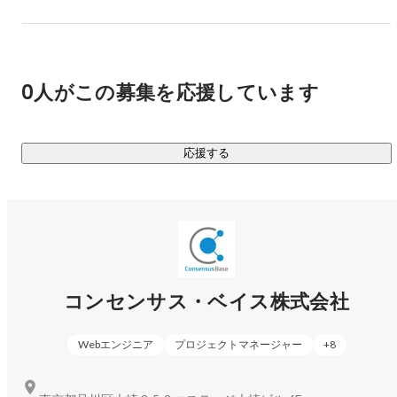
【代表の志茂について】

ソフトウェアエンジニアとして20年程度の経験を有し、ブロ
ックチェーン領域においては国内においてこの領域を牽引し
てきたパイオニアであり、開発者として常にIT分野の最先端
0人がこの募集を応援しています
にいます。

「日本にブロックチェーン技術の専門家が限定的でその1人
が、志茂である」という事実が、大手企業との取引きを可能
応援する
https://www.consensus-
base.com/company_profile/president_profile/
 - 米国でコンピューターサイエンスを専攻

 - 上場企業元子会社含む3社のスタートアップでCTOを歴任

 - 経済産業省のブロックチェーン委員に選出

コンセンサス・ベイス株式会社
 - 日本人として初めて”Ethereum”の技術知見を発信

https://qiita.com/hshimo/items/355c7ec960e5c4906600
Webエンジニア
プロジェクトマネージャー
+
8
 - ブロックチェーン関連書籍執筆12冊