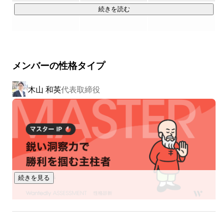
これが、私たちのビジネスです。新卒採用の世界は、もっと
続きを読む
良いものにできる。

ヒトツメが変えていきます。

▍事業内容

メンバーの性格タイプ
￣￣￣￣￣￣￣￣￣￣

①採用に、Innovationを。

木山 和英
代表取締役
採用コンサルティングサービス「MARUTTO」

新卒採用の課題、難題をまるっと解決するサービス。それが
「MARUTTO」です。60を超える新卒領域のサービス会社と
パートナー契約を結び、各社の特徴あるサービスを組み合わ
せ、企業ごとの課題に応じた個社最適なソリューションを設
計・提案します。採用ターゲット設定、採用手法の策定、選
考フロー構築、内定フォローまで。自社サービスにこだわら
ないフラットな視点からベストな選択肢を提示し、採用成功
続きを見る
を支援します。

②就活に、Innovationを。
