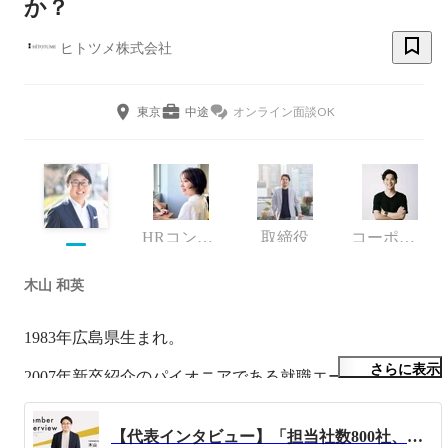
か？
ヒトツメ株式会社
東京
中途
オンライン面談OK
HRコンサルタント
取締役
コーポレート・スタッフ
木山 和英
1983年広島県生まれ。

さらに表示
2007年新卒紹介のパイオニアである就職エージェントに新
卒入社。

1年目は100社近くの新規クライアントを開拓し全社MVP
【代表インタビュー】「担当社数800社、入社支援数3000人超え」日本トップクラスの支援実績を誇る代表木山が仕掛ける、人材業界の新たな仕組みと今後のビジョンについて