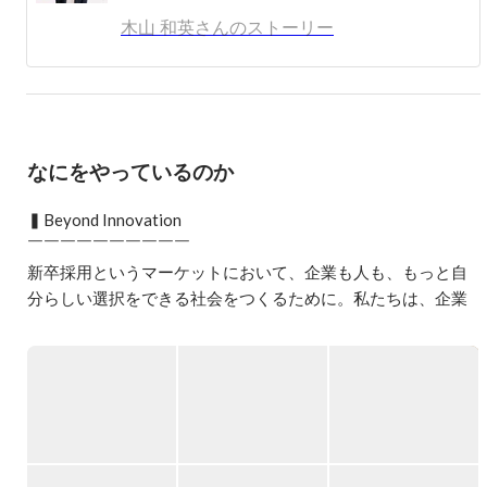
に。

木山 和英さんのストーリー
2年目は新規事業に関わりながら全社ギネスの売上を達
成。同時に最年少リーダーを担い、2010年退職。

2010年シンクトワイスの創業に携わる。

同社では新卒紹介事業の責任者、大阪支社立ち上げ、中途
なにをやっているのか
採用統括等を担いながら、自身でもクライアントを担当。
これまでに自身で500社近いクライントを担当し、入社支
▍Beyond Innovation

援した人数は2000人を超える。

￣￣￣￣￣￣￣￣￣￣

新卒から現在まで一貫して新卒支援に携わり、 新卒紹介
新卒採用というマーケットにおいて、企業も人も、もっと自
業界の中では担当クライアント数、入社支援数は国内トッ
分らしい選択をできる社会をつくるために。私たちは、企業
プクラスの実績。
や就活生、さらには採用サービス事業者といったあらゆるス
テークホルダーの境界を超えて課題を解決し、新卒採用の価
値を底上げしたいと考えています。

新卒採用に関わるすべての企業や人が固定概念に縛られず、
独自の採用活動や就職活動に取り組める。そんな世界観を実
現する新しいサービスを次々と生み出し、新卒採用の常識を
変えていく。
