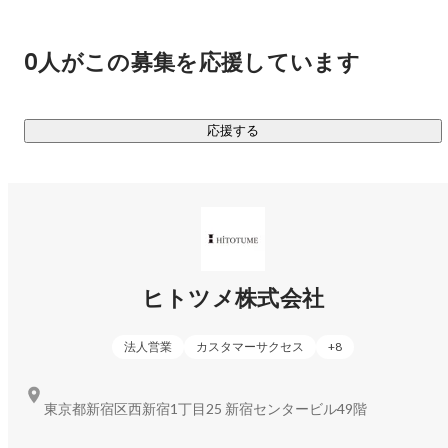
首都圏就職に特化した新卒人材紹介「シュトキャリ」「シュ
トテック」

首都圏で働きたい学生に特化した新卒人材紹介サービスを展
0人がこの募集を応援しています
開しています。業界経験およそ20年の創業メンバーのもと、
多種多様な業界、職種の就職・採用活動を支援しています。
加えて、学生担当と企業担当を分業しない「両面型エージェ
応援する
ントサービス」で学生と企業、両者の認識のズレをなくし、
情報提供の精度を高めることで、就活生にとっても、企業に
とっても価値あるサービスを提供します。

③HR事業者に、Innovationを。

エージェント支援プラットフォーム「Agent ship」

新卒採用サービスの底上げのためにつくった、エージェント
ヒトツメ株式会社
会社向け求人＆求職者シェアサービスです。必要な求人が確
保できない、求める求職者が集まらないなど、エージェント
法人営業
カスタマーサクセス
+
8
によって抱える課題は様々。そんな自社だけでは解決できな
い課題を同業他社との連携で解決し、クライアント企業の採
東京都新宿区西新宿1丁目25 新宿センタービル49階
用成功率を高め、ユーザーの満足度を高めます。現在、全国
にある新卒の人材紹介会社の30％以上とアライアンスを締