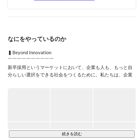
2年目は新規事業に関わりながら全社ギネスの売上を達
成。同時に最年少リーダーを担い、2010年退職。

2010年シンクトワイスの創業に携わる。

同社では新卒紹介事業の責任者、大阪支社立ち上げ、中途
なにをやっているのか
採用統括等を担いながら、自身でもクライアントを担当。
これまでに自身で500社近いクライントを担当し、入社支
▍Beyond Innovation

援した人数は2000人を超える。

￣￣￣￣￣￣￣￣￣￣

新卒から現在まで一貫して新卒支援に携わり、 新卒紹介
新卒採用というマーケットにおいて、企業も人も、もっと自
業界の中では担当クライアント数、入社支援数は国内トッ
分らしい選択をできる社会をつくるために。私たちは、企業
プクラスの実績。
や就活生、さらには採用サービス事業者といったあらゆるス
テークホルダーの境界を超えて課題を解決し、新卒採用の価
値を底上げしたいと考えています。

新卒採用に関わるすべての企業や人が固定概念に縛られず、
独自の採用活動や就職活動に取り組める。そんな世界観を実
現する新しいサービスを次々と生み出し、新卒採用の常識を
変えていく。

これが、私たちのビジネスです。新卒採用の世界は、もっと
続きを読む