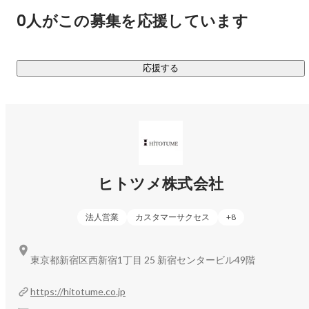
首都圏で働きたい学生に特化した新卒人材紹介サービスを展
0人がこの募集を応援しています
開しています。業界経験およそ20年の創業メンバーのもと、
多種多様な業界、職種の就職・採用活動を支援しています。
加えて、学生担当と企業担当を分業しない「両面型エージェ
応援する
ントサービス」で学生と企業、両者の認識のズレをなくし、
情報提供の精度を高めることで、就活生にとっても、企業に
とっても価値あるサービスを提供します。

③HR事業者に、Innovationを。

エージェント支援プラットフォーム「Agent ship」

新卒採用サービスの底上げのためにつくった、エージェント
ヒトツメ株式会社
会社向け求人＆求職者シェアサービスです。必要な求人が確
保できない、求める求職者が集まらないなど、エージェント
法人営業
カスタマーサクセス
+
8
によって抱える課題は様々。そんな自社だけでは解決できな
い課題を同業他社との連携で解決し、クライアント企業の採
東京都新宿区西新宿1丁目 25 新宿センタービル49階
用成功率を高め、ユーザーの満足度を高めます。現在、全国
にある新卒の人材紹介会社の30％以上とアライアンスを締
https://hitotume.co.jp
結。業界随一のエージェントネットワークから生まれる新し