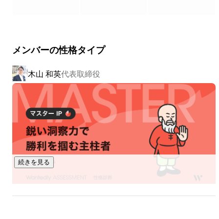
良いものにできる。

ヒトツメが変えていきます。

▍事業内容

メンバーの性格タイプ
￣￣￣￣￣￣￣￣￣￣

①採用に、Innovationを。

木山 和英
代表取締役
採用コンサルティングサービス「MARUTTO」

新卒採用の課題、難題をまるっと解決するサービス。それが
「MARUTTO」です。60を超える新卒領域のサービス会社と
パートナー契約を結び、各社の特徴あるサービスを組み合わ
せ、企業ごとの課題に応じた個社最適なソリューションを設
計・提案します。採用ターゲット設定、採用手法の策定、選
考フロー構築、内定フォローまで。自社サービスにこだわら
ないフラットな視点からベストな選択肢を提示し、採用成功
続きを見る
を支援します。

②就活に、Innovationを。

首都圏就職に特化した新卒人材紹介「シュトキャリ」「シュ
トテック」
