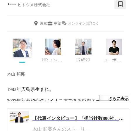
ヒトツメ株式会社
東京
中途
オンライン面談OK
HRコンサルタント
取締役
コーポレート・スタッフ
木山 和英
1983年広島県生まれ。

さらに表示
2007年新卒紹介のパイオニアである就職エージェントに新
卒入社。

1年目は100社近くの新規クライアントを開拓し全社MVP
【代表インタビュー】「担当社数800社、入社支援数3000人超え」日本トップクラスの支援実績を誇る代表木山が仕掛ける、人材業界の新たな仕組みと今後のビジョンについて
に。

木山 和英さんのストーリー