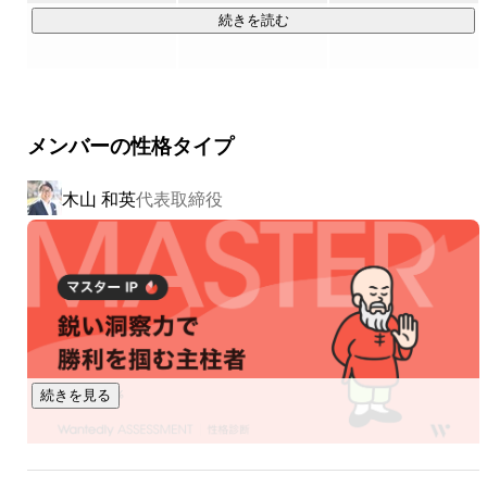
これが、私たちのビジネスです。新卒採用の世界は、もっと
続きを読む
良いものにできる。

ヒトツメが変えていきます。

▍事業内容

メンバーの性格タイプ
￣￣￣￣￣￣￣￣￣￣

①採用に、Innovationを。

木山 和英
代表取締役
採用コンサルティングサービス「MARUTTO」

新卒採用の課題、難題をまるっと解決するサービス。それが
「MARUTTO」です。60を超える新卒領域のサービス会社と
パートナー契約を結び、各社の特徴あるサービスを組み合わ
せ、企業ごとの課題に応じた個社最適なソリューションを設
計・提案します。採用ターゲット設定、採用手法の策定、選
考フロー構築、内定フォローまで。自社サービスにこだわら
ないフラットな視点からベストな選択肢を提示し、採用成功
続きを見る
を支援します。

②就活に、Innovationを。
