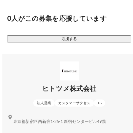
首都圏就職に特化した新卒人材紹介「シュトキャリ」「シュ
トテック」

首都圏で働きたい学生に特化した新卒人材紹介サービスを展
0人がこの募集を応援しています
開しています。業界経験およそ20年の創業メンバーのもと、
多種多様な業界、職種の就職・採用活動を支援しています。
加えて、学生担当と企業担当を分業しない「両面型エージェ
応援する
ントサービス」で学生と企業、両者の認識のズレをなくし、
情報提供の精度を高めることで、就活生にとっても、企業に
とっても価値あるサービスを提供します。

③HR事業者に、Innovationを。

エージェント支援プラットフォーム「Agent ship」

新卒採用サービスの底上げのためにつくった、エージェント
ヒトツメ株式会社
会社向け求人＆求職者シェアサービスです。必要な求人が確
保できない、求める求職者が集まらないなど、エージェント
法人営業
カスタマーサクセス
+
8
によって抱える課題は様々。そんな自社だけでは解決できな
い課題を同業他社との連携で解決し、クライアント企業の採
東京都新宿区西新宿1-25-1 新宿センタービル49階
用成功率を高め、ユーザーの満足度を高めます。現在、全国
にある新卒の人材紹介会社の30％以上とアライアンスを締