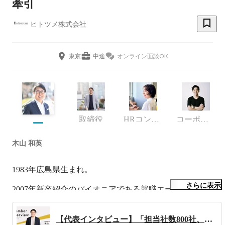
牽引
ヒトツメ株式会社
東京
中途
オンライン面談OK
取締役
HRコンサルタント
コーポレート・スタッフ
木山 和英
1983年広島県生まれ。

さらに表示
2007年新卒紹介のパイオニアである就職エージェントに新
卒入社。

1年目は100社近くの新規クライアントを開拓し全社MVP
【代表インタビュー】「担当社数800社、入社支援数3000人超え」日本トップクラスの支援実績を誇る代表木山が仕掛ける、人材業界の新たな仕組みと今後のビジョンについて