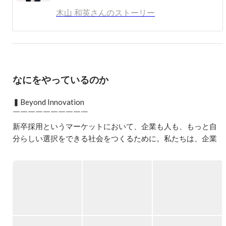
に。

木山 和英さんのストーリー
2年目は新規事業に関わりながら全社ギネスの売上を達
成。同時に最年少リーダーを担い、2010年退職。

2010年シンクトワイスの創業に携わる。

同社では新卒紹介事業の責任者、大阪支社立ち上げ、中途
なにをやっているのか
採用統括等を担いながら、自身でもクライアントを担当。
これまでに自身で500社近いクライントを担当し、入社支
▍Beyond Innovation

援した人数は2000人を超える。

￣￣￣￣￣￣￣￣￣￣

新卒から現在まで一貫して新卒支援に携わり、 新卒紹介
新卒採用というマーケットにおいて、企業も人も、もっと自
業界の中では担当クライアント数、入社支援数は国内トッ
分らしい選択をできる社会をつくるために。私たちは、企業
プクラスの実績。
や就活生、さらには採用サービス事業者といったあらゆるス
テークホルダーの境界を超えて課題を解決し、新卒採用の価
値を底上げしたいと考えています。

新卒採用に関わるすべての企業や人が固定概念に縛られず、
独自の採用活動や就職活動に取り組める。そんな世界観を実
現する新しいサービスを次々と生み出し、新卒採用の常識を
変えていく。
