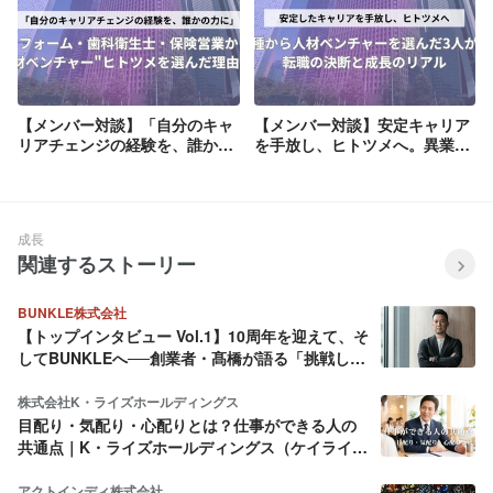
【メンバー対談】「自分のキャ
【メンバー対談】安定キャリア
リアチェンジの経験を、誰かの
を手放し、ヒトツメへ。異業種
力に」。リフォーム・歯科衛生
から人材ベンチャーを選んだ3
士・保険営業から"人材ベンチ
人が語る、転職の決断と成長の
ャー"ヒトツメを選んだ理由と
リアル
は
成長
関連するストーリー
BUNKLE株式会社
【トップインタビュー Vol.1】10周年を迎えて、そ
してBUNKLEへ──創業者・髙橋が語る「挑戦し続
ける理由」
株式会社K・ライズホールディングス
目配り・気配り・心配りとは？仕事ができる人の
共通点｜K・ライズホールディングス（ケイライ
ズ)
アクトインディ株式会社