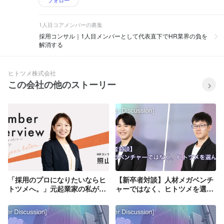
フォロー
1人目コアメンバーの募集
採用コンサル｜1人目メンバーとして代表直下でHR業界の負を
解消する
ヒトツメ株式会社
この会社の他のストーリー
「採用のプロになりたいならヒ
【新卒者対談】人材メガベンチ
トツメへ。」元起業家の私が、
ャーではなく、ヒトツメを選ん
人材業界未経験からヒトツメに
だ理由
入社。1年経ちリーダーも担当
する「採用のプロ」へ