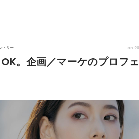
on
20
エントリー
ロOK。企画／マーケのプロフ