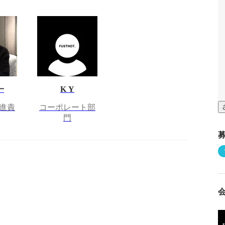
一
K Y
進責
コーポレート部
門