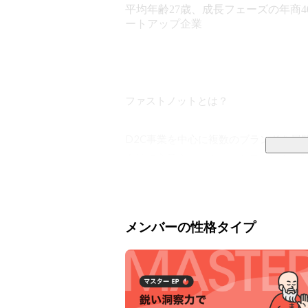
平均年齢27歳、成長フェーズの年商4
ートアップ企業
ファストノットとは？

D2C事業を中心に複数のブランドを展
自社で商品企画からマーケティング、販
成長させてきました。

創業は2019年。

メンバーの性格タイプ
代表の齊藤が「EC市場にはまだ大きな
した。

当社のマーケティングの原点は、徹底し