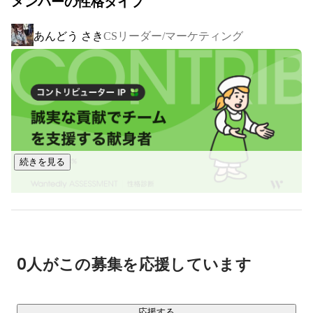
メンバーの性格タイプ
私たちはこれからも「売れる」仕組みを作りつづけ、

世の中に価値を与えつづけます。

あんどう さき
CSリーダー/マーケティング
▍圧倒的なスピードで急成長中！

・2022年：年商10億円

・2023年：年商35億円

・2024年：年商50億円

・2025年：年商75億円

・2026年：年商100億円達成へ

続きを見る
1人当たり2億円以上の売上を創出している会社です！

属人的な気合ではなく、再現性あるマーケ・運用の仕組みで
成長してきました。

▍手がけてきた商品

・購入者20万人以上、累計150万個出荷を誇るタレントプロ
0人がこの募集を応援しています
デュース商品

・入社3ヶ月の社員が企画！発売初月で新規ユーザー1万人獲
得した活力サプリ

応援する