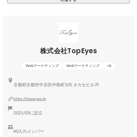
・台湾で人気沸騰中の酵素ドリンク

※ほかにも、毎年新商品をリリースしており、医薬品やフェム
ケアの開発を進めています。
株式会社TopEyes
Webマーケティング
Webマーケティング
+
8
京都府京都市中京区中島町105 タカセビル7F
http://topeyes.jp
2021/03に設立
40人のメンバー