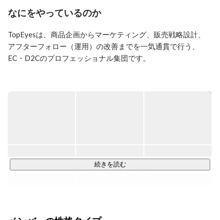
前職の経験を活かしながら、社内の人と密にコミュニケ
なにをやっているのか
ーションを取りながら仕事をしたい！と思い、転職活動
を始め、TopEyesに入社しました。

TopEyesは、商品企画からマーケティング、販売戦略設計、

主にお客様対応（CS業務）、同梱物作成（CRM業務）
アフターフォロー（運用）の改善までを一気通貫で行う、

や新商品の企画など、様々なジャンルの業務を担当して
います。

EC・D2Cのプロフェッショナル集団です。

最近はデスク周りが大好きなゆるキャラグッズで溢れて
企画・広告・CRM・CSなど、

きています…✨(笑)

売上と顧客体験をつくる一連の工程を

横断して推進する会社です。

EC業界は未経験でしたが、TopEyesでは日々たくさんの
学びがあり、成長しながら仕事ができる環境だと思いま
す！
私たちがめざすのは

国内企業の上位1%といわれる

「年商100億円」。

続きを読む
売上の拡大は

それだけ多くのお客さまに価値を提供し、

社会に貢献できている証拠です。
