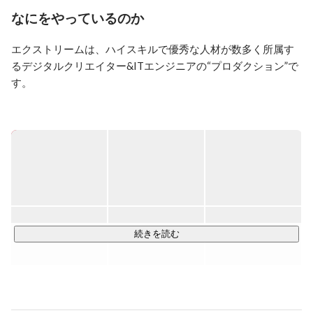
なにをやっているのか
同じ想いをもった仲間がぞくぞくと集まっています。
エクストリームは、ハイスキルで優秀な人材が数多く所属す
るデジタルクリエイター&ITエンジニアの“プロダクション”で
す。

当社に在籍するデジタルクリエイター数は全体で700名以上
で、2019年度の全体案件数は5,944案件。

売上の構成比はゲームなどのエンタメ系が全体の42％を占め
ており、今後はさらに比率を増やしていく考えです。

《コンテンツプロパティ事業》

当社が権利を保有する「ラングリッサー」や「超兄貴」など
のゲームタイトルやキャラクター利用を通して、ゲームサー
続きを読む
ビスやライセンスサービスなどを提供しています。

https://www.langrisser.com/?_fsi=Urnk6CFo