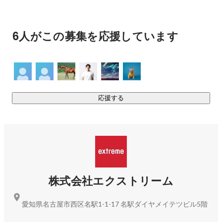
https://www.e-xtreme.co.jp/ip_detail/choaniki/
6人がこの募集を応援しています
https://www.e-xtreme.co.jp/ip_detail/pairon/
《デジタル人材事業》

法⼈向けにゲーム・スマートフォンアプリ・WEB・IT企業な
応援する
どへソフトウェア開発サービスなど、クライアントに常駐
し、業務を行っています。ハイクオリティなクリエイティブ
の提供を続けてきた当社のもとには、絶えることのない依頼
があります。

《受託開発事業》

株式会社エクストリーム
クライアントからの依頼を受け、自社内にプロジェクトを組
成し開発業務を行います。

愛知県名古屋市西区名駅1-1-17 名駅ダイヤメイテツビル5階
法⼈向けにスマートフォンアプリ開発案件、クラウドプラッ
トフォーム構築、CRM構築〜導⼊〜運⽤などの受託開発を行