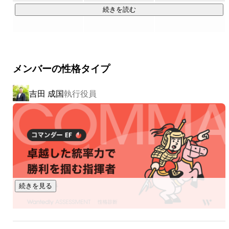
・WEBデザイン・クリエイティブ制作

続きを読む
・動画プロモーション制作

・コピーライティング・メルマガ記事制作

・SEO・PR記事制作

・営業代行・営業支援

メンバーの性格タイプ
・カスタマーサクセス・サポート代行

吉田 成国
執行役員
▍業績

￣￣￣￣￣￣￣￣￣￣

2024年　売上高15億円　社員数20名

2025年　売上高30億円　社員数30名

2027年　売上高100億円　社員数75名

▍案件事例

￣￣￣￣￣￣￣￣￣￣

続きを見る
弊社が得意としてるWeb広告を使ったビジネスモデルに最適
な商材を持っているアライアンスパートナーと共に「オンラ
インスクールやe-ラーニング教材」の企画及び販売を手掛け