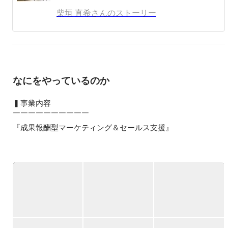
し従事してます。

柴垣 直希さんのストーリー
【人物】

1991年1月生まれ/埼玉県出身。

趣味はゴルフと読書。
なにをやっているのか
▍事業内容

￣￣￣￣￣￣￣￣￣￣

『成果報酬型マーケティング＆セールス支援』

マーケティング・セールス戦略の策定〜実行まで一気通貫で
支援。クライアントの代わりに広告費や制作費を負担し、実
際に効果が出た後に利益をシェアするユニークなビジネスモ
デルです。

□サービス詳細

・WEB広告運用及び管理
