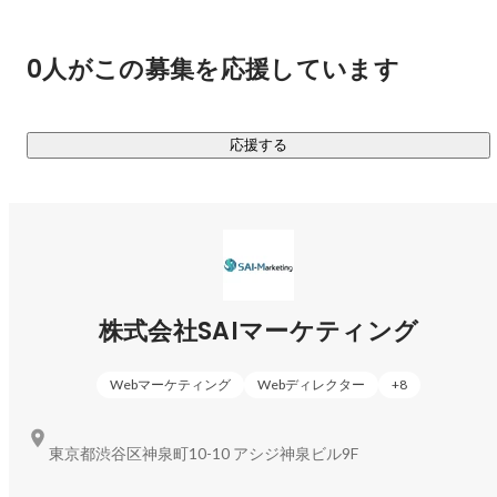
ています。

□パートナー企業の業種・支援事例

0人がこの募集を応援しています
・副業／投資／健康／恋愛／占い／自己啓発／語学／AI関連
／その他ビジネススキルなど

応援する
▍私たちの強み

￣￣￣￣￣￣￣￣￣￣

『ゴールはクライアントの利益獲得』

利益をシェアするビジネスモデルの性質上、クライアントが
勝たない限りSAIマーケティングが勝つことはありません。

株式会社SAIマーケティング
気持ちベースで寄り添うのではなく、レベニューシェアとい
うビジネスモデル自体がクライアントに寄り添う設計になっ
Webマーケティング
Webディレクター
+
8
ていることが最大の強みです。
東京都渋谷区神泉町10-10 アシジ神泉ビル9F