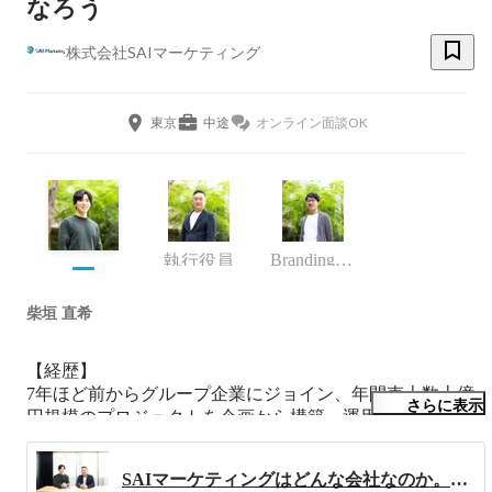
なろう
株式会社SAIマーケティング
東京
中途
オンライン面談OK
Branding Leader
執行役員
柴垣 直希
【経歴】

7年ほど前からグループ企業にジョイン、年間売上数十億
さらに表示
円規模のプロジェクトを企画から構築、運用を経験。

2020年に１人社内ベンチャーとして発足してから、事業規
模感を拡大し続け2023年から株式会社SAIマーケティング
SAIマーケティングはどんな会社なのか。役員と語り合ってみる。
のCOOとしてクライアントと成長を共にする企業を目指