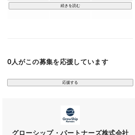
新たなビジネスを市場に展開するため、先端テクノロジーを
続きを読む
活用した事業開発を行っています。

現在は「投資型クラウドファンディング」「デジタル証券」
「組み込み型金融」の3本柱を展開しています。

・投資型クラウドファンディング

事業計画から始まり、各種許認可の取得からシステム導入、
サービス開始後の運用・マーケティングまでワンストップで
0人がこの募集を応援しています
サービスを提供しています。

クラウドファンディングITプラットフォーム『CrowdShipシ
リーズ』は、様々な投資スキームに対応しており、すでに30
応援する
社以上の事業者に利用されています。

・デジタル証券

ブロックチェーン技術を活用したセキュリティ・トークン
（電子記録移転権利）の発行・管理を行うシステムの開発・
運用を行っています。

独自STOシステム『OwnerShip』は、不動産小口化商品を取
グローシップ・パートナーズ株式会社