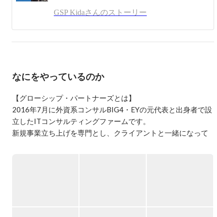
その後、要件が決められたシステムの構築だけでなく、そ
GSP Kidaさんのストーリー
の前段にある課題・問題の特定やその解決に向けた方針策
定にも携わることで顧客価値の最大化に貢献したい、とい
う思いからグローシップ・パートナーズ(GSP)へ参画。

現在はマネージャーとして「クラウド戦略コンサルティン
グ(AWS領域)」と「新規事業コンサルティング(融資事業領
域)」のサービス責任者を務めています。

なにをやっているのか
休みの日はゴルフ、旅行、読書、テレビゲームなどをして
過ごしており、疲れた時はペットの猫2匹にモフモフする
【グローシップ・パートナーズとは】

ことで癒されています！

2016年7月に外資系コンサルBIG4・EYの元代表と出身者で設
立したITコンサルティングファームです。

GSPでは新規性が高くゴールを定義することが難しい経営
新規事業立ち上げを専門とし、クライアントと一緒になって
課題を取り扱うプロジェクトが多いため、自分の限界にチ
事業の立ち上げから拡大までコンサルティングと先端テクノ
ャレンジすることができます。

チャレンジのため、代表はもちろん役員、社員を含めた皆
ロジーを駆使して支援しています。

が日々ものすごいスピードで自らをアップデートしていま
また、FinTechを中心としたアプリケーション領域のプラット
す。

フォーマーとして、新規事業のナレッジを蓄積した自社独自
このような環境で成長したい方は是非GSPで一緒にお仕事
プラットフォームを提供しています。

をしましょう！

直接お話を聞きたい方は是非ミートアップにご参加くださ
【事業内容】

い！