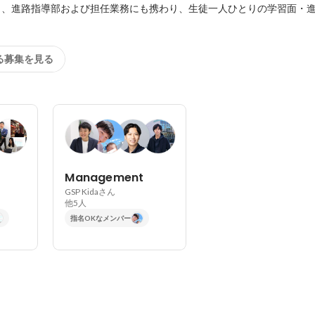
ら、進路指導部および担任業務にも携わり、生徒一人ひとりの学習面・
る募集を見る
Management
GSP Kidaさん
他5人
指名OKなメンバー