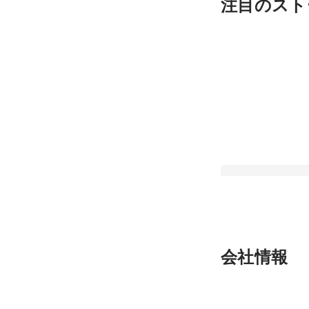
注目のスト
ITコンサル？事業会
会社情報
って何してる会社？
ます。
固定された投稿