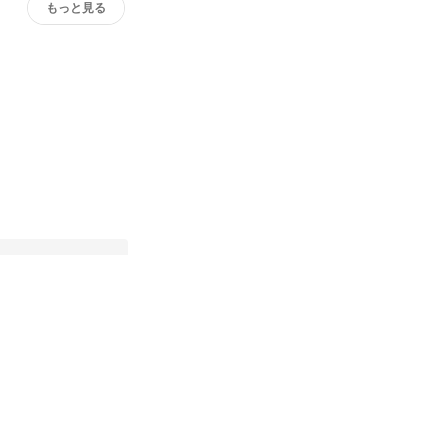
もっと見る
】GSP若手フルスタ
ントのリアルな1日
稿