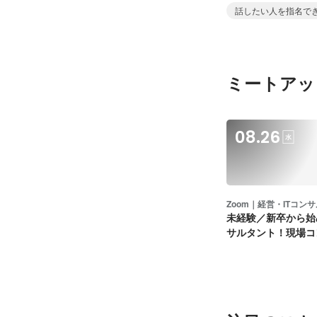
コンサルへ！
話したい人を指名で
ミートアッ
08.26
水
Zoom｜経営・ITコン
未経験／新卒から始
サルタント！現場コ
が語ります