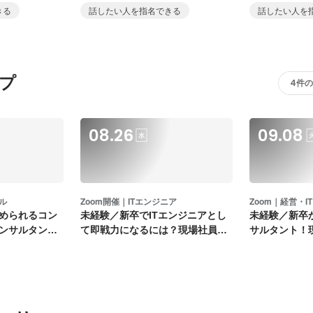
へ！
ジニアを目指
きる
話したい人を指名できる
話したい人を
プ
4件
08.26
09.08
水
サル
Zoom開催｜ITエンジニア
Zoom｜経営・I
められるコン
未経験／新卒でITエンジニアとし
未経験／新卒
ンサルタント
て即戦力になるには？現場社員が
サルタント！
語ります
が語ります