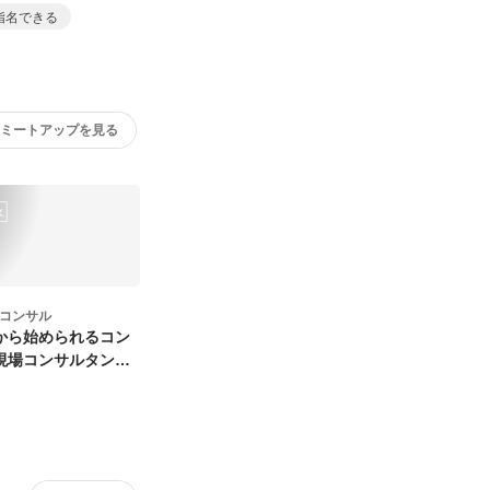
す
指名できる
のミートアップを見る
火
Tコンサル
から始められるコン
現場コンサルタント