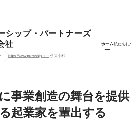
ーシップ・パートナーズ
会社
ホーム
私たちに
ー
https://www.growship.com
東京都
に事業創造の舞台を提供
る起業家を輩出する