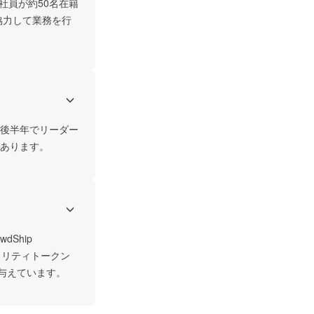
社員が約50名在籍
協力して業務を行
後半年でリーダー
あります。
hip 
ュリティトークン
を与えています。