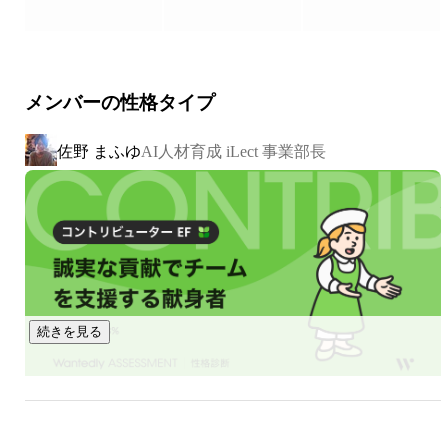
ト育成講座など、AIに携わる幅広い層へ講座を展開していま
https://knakayama.com
す。また、独自開発の科学計算プラットフォーム「iLectシス
テム」を提供しており、ユーザは複雑な環境構築を必要とせ
ずに、高性能のGPUが利用できる計算環境に簡単にアクセス
メンバーの性格タイプ
できます。iLectシステムは大規模な法人向け研修だけでな
く、研究開発の現場などでも利用されています。

佐野 まふゆ
AI人材育成 iLect 事業部長
https://www.ilect.net/
▶2020年4月よりオンラインでのコンテンツ提供も開始して
います。

https://prtimes.jp/main/html/rd/p/000000020.000038634.htm
続きを見る
l
▶iLect System Ver.2のリリース

https://prtimes.jp/main/html/rd/p/000000021.000038634.htm
飛永 由夏
その他
l