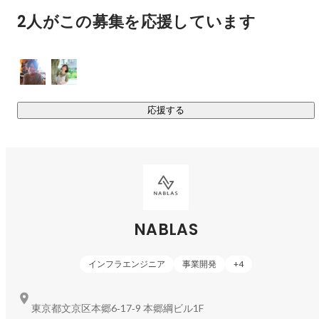
2人がこの募集を応援しています
2. R&D及びAIコンサルティング事業

私達は、「Discover the gradients, Towards the future」をミ
ッションに掲げ、機械学習 / 深層学習に特化したAI総合研究
所として、困難な課題の解決に日々取り組み続けています。
画像や音声、時系列データ、自然言語（テキスト）、テーブ
応援する
ルデータなど、多様なデータを扱っていますが、扱うデータ
や課題の性質を分析し、見極め、最適なアルゴリズムとシス
テムのアーキテクチャを構築します。技術が急速に進化して
いるAI分野ですが、サーベイを通じて常に最新の技術動向を
取り込みつつ、データ分析、モデル構築、システム開発、実
運用（MLOps、DevOps）まで、問題解決の一連のフローに
幅広くコミットしながらプロジェクトを成功に導きます。

NABLAS
インフラエンジニア
事業開発
+
4
https://www.nablas.com/solutions
https://prtimes.jp/main/html/rd/p/000000046.000038634.htm
東京都文京区本郷6‐17‐9 本郷綱ビル1F