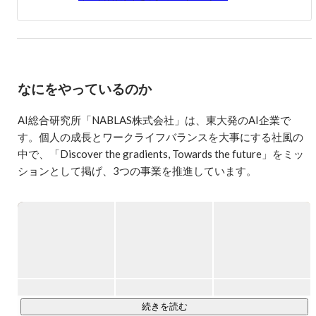
Learning」の監訳などを始めとする9冊のコンピュータ科学
分野の著書がある。

＜研究的興味＞

人工知能, Web, データベース, 機械学習, Webマイニング, 知
識抽出, Twitter, 脳科学, 自己組織化

なにをやっているのか
＜受賞等＞

* 人工知能学会代議員

AI総合研究所「NABLAS株式会社」は、東大発のAI企業で
* 情報処理学会 山下記念研究賞

す。個人の成長とワークライフバランスを大事にする社風の
* 情報処理学会 CS（Computer Science）専攻賞

中で、「Discover the gradients, Towards the future」をミッ
* 日本データベース学会論文賞

ションとして掲げ、3つの事業を推進しています。

* Imagine Cup世界大会３年連続出場、世界大会ベスト６な
ど

1. AI人材育成（iLect）事業

＜ポートフォリオ＞

NABLASのAI人材育成事業は、「iLect」という事業ブランド
* APISNOTE

として提供しています。東京大学から正式にライセンスを受
* iLect

けたAI人材の教育コンテンツや、弊社が独自に開発したAI講
* PyGrade System

* Asia Trend Map

座を提供しています。AIで課題を解決に導くAI開発エンジニ
* Deep Learning JP

ア育成講座、データサイエンティストやプロジェクトマネー
* Wikipedia Thesaurus

ジャー向け講座、AIのビジネス活用を進めるAIジェネラリス
続きを読む
* DL4US
