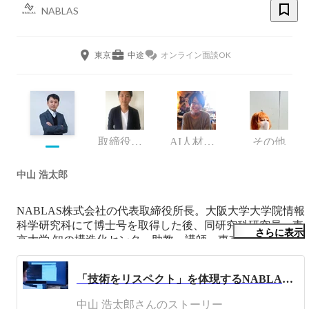
NABLAS
東京
中途
オンライン面談OK
取締役 R&D/Deepfake検出事業責任者
AI人材育成 iLect 事業部長
その他
中山 浩太郎
NABLAS株式会社の代表取締役所長。大阪大学大学院情報
科学研究科にて博士号を取得した後、同研究科研究員、東
さらに表示
京大学 知の構造化センター助教・講師、東京大学大学院 
工学系研究科松尾研究室などの勤務を経て現在に至る。学
生時代には関西総合情報研究所を設立、代表取締役を務め
「技術をリスペクト」を体現するNABLASの文化とは
る。主な著書としては、「東京大学のデータサイエンティ
スト育成講座」やI. Goodfellow, Y. Bengio著の「Deep 
中山 浩太郎さんのストーリー