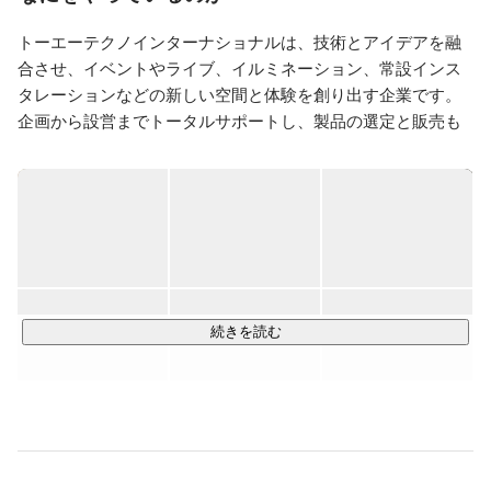
スマホアプリを開発したり、日々勉強しながら制作・開
発をおこなっています。
トーエーテクノインターナショナルは、技術とアイデアを融
合させ、イベントやライブ、イルミネーション、常設インス
タレーションなどの新しい空間と体験を創り出す企業です。
企画から設営までトータルサポートし、製品の選定と販売も
行っています。東京、大阪、中国、インドネシア、カンボジ
ア、ベトナムの6拠点で連携し、上質な製品とサービスを提
供。アジアを中心に柔軟なサービスを展開し、クリエイティ
ブな空間を身近に感じていただけるよう努めています。
続きを読む