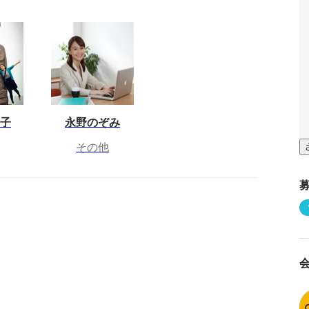
布子
永野のぞみ
その他