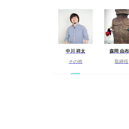
中川 祥太
森岡 由
その他
取締役