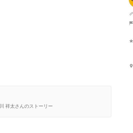
さらに表示
働く意味」
川 祥太さんのストーリー