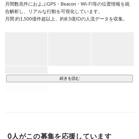
月間数兆件におよぶGPS・Beacon・Wi-Fi等の位置情報を統
合解析し、リアルな行動を可視化しています。

月間 約1,500億件超以上、約8.5億IDの人流データを収集。

AIによる人流解析やビッグデータを活用したSaaSを自社開発
し、マーケティング施策連携により小売・流通業の売上向上
支援を行う一方で、スマートシティの推進、観光地のオーバ
ーツーリズム緩和などの分析/コンサルティングも手がけてい
ます。主なサービスは以下の通りです。

①分析・可視化サービス

続きを読む
全国主要小売店の来店者情報を可視化するAIショッパー分析
ツール「ショッパーみえ〜る」の提供や、特定の場所や街に
訪れる人の属性・移動傾向を分析する分析サービスを行って
います。

②行動変容サービス

「今、お店の近くにいる人」へスマホ広告や通知を届け、来
0人がこの募集を応援しています
店を促します。単なる宣伝ではなく、最適なタイミングで