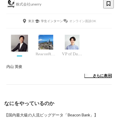
株式会社unerry
東京
学生インターン
オンライン面談OK
VP of Data Business
BeaconBank事業部 DataBusinessTeam マネージャー
内山 英俊
さらに表示
なにをやっているのか
【国内最大級の人流ビッグデータ「Beacon Bank」】
