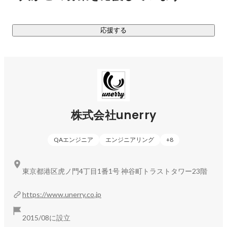
「行きたくなる」きっかけを作ります。

応援する
③One to Oneサービス

「Data Clean Room 360」などのソリューションを用いて、
リアルとネットのデータを統合し、アプリやLINE、デジタル
サイネージを通じて生活者一人ひとりに最適なパーソナル体
験（CRM）を届けます

株式会社unerry
事例は会社のHPにも多数掲載しておりますのでご覧くださ
QAエンジニア
エンジニアリング
+
8
https://www.unerry.co.jp/#news
東京都港区虎ノ門4丁目1番1号 神谷町トラストタワー23階
https://www.unerry.co.jp
2015/08に設立