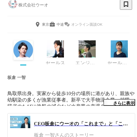
株式会社ウーオ
東京
中途
オンライン面談OK
セールス
エンジニア
セールスチーム
板倉 一智
鳥取県出身。実家から徒歩10分の場所に港があり、親族や
幼馴染の多くが漁業従事者。新卒で大手物流企業へ就職。
さらに表示
帰省のたびに漁船の減少など水産業の衰退を目の当たりに
する。これまでの水産流通をデジタルに変換することで情
報の非対称性が解決され産地消費地ともに新たな流通をつ
CEO板倉にウーオの「これまで」と「これから」を語ってもらいました
板倉 一智さんのストーリー