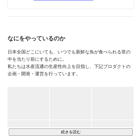
なにをやっているのか
日本全国どこにいても、いつでも新鮮な魚が食べられる世の
中を当たり前にするために。

私たちは水産流通の生産性向上を目指し、下記プロダクトの
企画・開発・運営を行っています。

①水産マーケットプレイス「UUUO」

全国200社以上の売り手と、全国1500社以上の買い手が集ま
る、BtoBの水産マーケットプレイスプロダクトです。

アナログで固定化された取引から、アプリを通じて”新しい取
引先と出会い、繋がり続ける”ことで、売り手は売上向上、買
い手は仕入れの幅が広がるよう、日々サービス開発を行って
います。

続きを読む