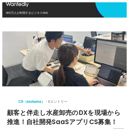
アプリを使う
400万人が利用するビジネスSNS
CS（atohama）
6エントリー
顧客と伴走し水産卸売のDXを現場から
推進！自社開発SaaSアプリCS募集！