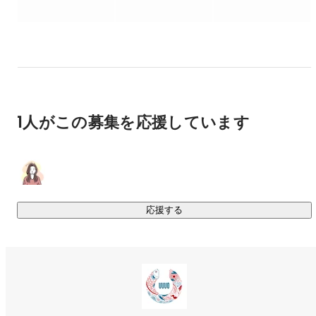
サービスサイト：
https://service.uuuo.co.jp/
②水産卸向け受発注業務効率化SaaS「atohama」

卸売りや仲卸会社と既存取引先との受発注業務をデジタルで
行え、1人あたりの生産性をあげられる水産卸向けの受発注
SaaSです。

サービスを2022年7月に正式リリースしてから、現在、30社
1人がこの募集を応援しています
以上の水産卸売業者さま、仲卸業者さまに契約・ご利用いた
だいています。

サービスサイト：
https://atohama.uuuo.co.jp/
応援する