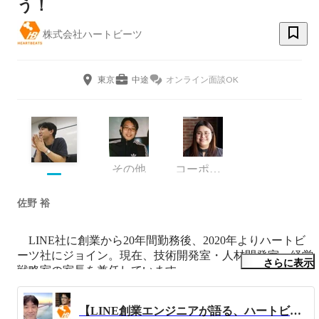
う！
株式会社ハートビーツ
東京
中途
オンライン面談OK
その他
コーポレート部 採用広報チーム
佐野 裕
　LINE社に創業から20年間勤務後、2020年よりハートビ
ーツ社にジョイン。現在、技術開発室・人材開発室・経営
さらに表示
戦略室の室長を兼任しています。

　LINE社時代はインフラエンジニアやプロジェクトマネ
ージャーとして関わり、特に大規模プロジェクトやグロー
【LINE創業エンジニアが語る、ハートビーツに入社した理由】いいタイミングだと思い、その日に入社することを決めました。
バル環境でのプロジェクト取りまとめが強みです。
