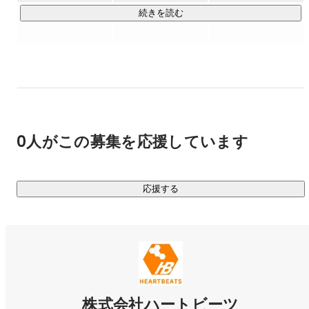
■ 主要顧客

続きを読む
・Webメディア

・ECサイト

・ソーシャルゲーム　etc

■ お客様事例 

　▼ サービスを止めない独自のシステム設計@マーベラス様 

https://heartbeats.jp/casestudy/marvelous/
0人がこの募集を応援しています
　▼ 技術に詳しいからこそできる適切なプランニング@メデ
ィアジーン様 

http://heartbeats.jp/casestudy/gizmodo.html
応援する
株式会社ハートビーツ