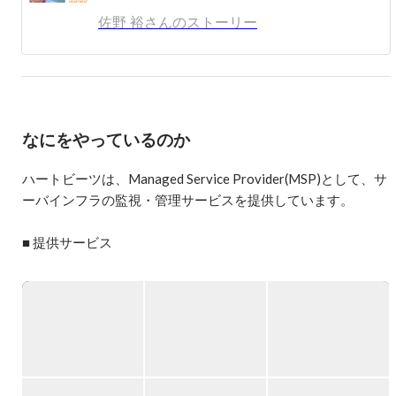
佐野 裕さんのストーリー
著書:

インフラエンジニアの教科書

インフラエンジニアの教科書2 スキルアップに効く技術と
知識

など
なにをやっているのか
ハートビーツは、Managed Service Provider(MSP)として、サ
ーバインフラの監視・管理サービスを提供しています。

■ 提供サービス

・24 時間 365 日有人によるサーバー監視サービス

・サーバー管理サービス

・システムチューニングサービス

・サーバー・ネットワーク設計・構築

・マネージドホスティング・ハウジングサービス

・コンサルティングサービス
