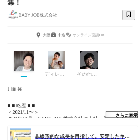
集！
BABY JOB株式会社
大阪
中途
オンライン面談OK
ディレクター
その他エンジニア
川並 裕
■ ■ 略歴 ■ ■ 

＜2021/11〜＞

さらに表示
2021年11月、BABY JOB 株式会社に入社。保育施設におむ
つとおしりふきが直接届いて使い放題の、おむつのサブス
クサービス「手ぶら登園」の開発エンジニアリングマネー
非線形的な成長を目指して。安定したキャリアを脱し、スタートアップで挑戦する川並さんにインタビューしました！
ジャー。
