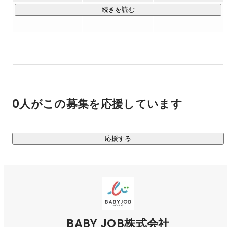
育士もおむつに関わる問題を解決できます。心にゆとりをも
続きを読む
って、子どもと向き合う豊かな時間を創ることができます。

◆保育施設探しをサポートする『えんさがそっ♪』

保活をもっと簡単に！

保育園・こども園・幼稚園を「地図で探して・くらべて・見
学申し込み」まで簡単にできる園探しサイトの決定版『えん
さがそっ♪」の運営

0人がこの募集を応援しています
◆保育施設でのキャッシュレス決済サービス！『誰でも決
済』

応援する
保育施設内で発生する現金対応をなくし、保育士と保護者の
負担を軽減するキャッシュレスサービスリリースです。

保育士はおつりの準備や保管をする手間がなくなり、保護者
も様々な支払い方法を選べるので便利になります。

【受賞歴】

◆「日本サブスクリプションビジネス大賞2020」にてグラン
BABY JOB株式会社