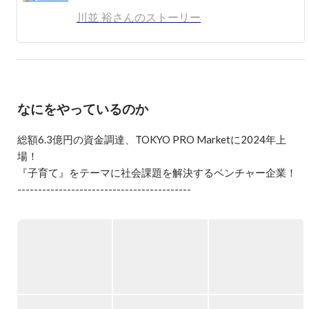
自身も 3 児の父として BABY JOB の VISION と事業に惚
川並 裕さんのストーリー
れ込み、入社を即決。スタートアップの忙しい毎日を楽し
みながら、プロダクト開発・チームビルディング・エンジ
ニア採用に奮闘中。

＜〜2021/10＞

2009年、最初の新卒として株式会社ラクスに入社。現在は
なにをやっているのか
リードエンジニア。当社の主力 SaaS である「メールディ
ーラー」「楽楽精算」の開発を経て、現在は HR x Tech の
新規プロダクト「楽楽労務」の開発に従事。開発業務以外
総額6.3億円の資金調達、TOKYO PRO Marketに2024年上
では、エンジニアリング文化の醸成、社外イベント登壇の
場！

旗振り役に注力し、自身も PHP カンファレンスや JJUG 
『子育て』をテーマに社会課題を解決するベンチャー企業！

CCC で登壇している。

------------------------------------------

私たちBABY JOBは「すべての人が子育てを楽しいと思える社
■ ■ 職務経歴 ■ ■ 

会」を創ることをビジョンに、世の中の子育て課題を解決す
https://gist.github.com/kawanamiyuu/e29611d3ae48c5b5af9bdf04
a76dbed0
る3つのサービスを提供しています。

◆保育施設おむつ定額サービス「手ぶら登園」

保育施設で紙おむつが使い放題になるサブスクサービスで
す。保護者はおむつに名前を書いて持参する手間が省け、保