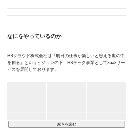
ゲーム等のワクワクさせるデジタルクリエイティブを作る
ことを目標に常に勉強しています。

人生の上でやりたい目標の一つ、自分と関わる人々が少し
でも楽しく働けるようにすることを開発という仕事で達成
するために、WEBエンジニアとしてHRクラウド株式会社
にてインターン中。

なにをやっているのか
・趣味

ゲーム制作、作曲、その他画面上でできること、時々ラン
ニング

HRクラウド株式会社は「明日の仕事が楽しいと思える世の中
を創る」というビジョンの下、HRテック事業としてSaaSサー
・ジュニアプログラミングクラブQUEST　インターン

ビスを展開しております。

大学一年から「学び合いの場を作ること」を目標に続けて
いました。

特に、クラウド型の採用管理システム「採用一括かんりく
常に「なぜ？」を考えながら活動しました。

教育を通して人に伝える経験を多くしてきたのでプレゼン
ん」に力を入れており、採用担当者の工数削減、管理・分析
や周りを巻き込んだグループワークが得意です。

をしやすくする事はもちろんですが、適正検査を用いて企業
また長期にわたってプロジェクトを動かす経験を積むこと
の活躍人材を分析し、より自社にマッチした活躍人材の効率
で1つのプロジェクトがどうやって立ち上がり、実際に公
的な採用支援も行っております。

開できる状態になるのかを学びました。

活動を通し教育に興味を持ち、勉強しつつクラブで実際に
また、神戸大学と共同開発をした離職防止システムも導入
続きを読む
アウトプットしていきました。
