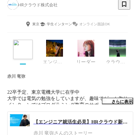
HRクラウド株式会社
東京
学生インターン
オンライン面談OK
エンジニア
リーダー
クラウド開発部
赤川 竜弥
22卒予定、東京電機大学に在学中

大学では電気の勉強をしていますが、趣味でゲーム作り、
さらに表示
インターンではプログラミング教育のサポートを行うなど
画面上に表現することまた教育に興味があります。

そして「人の心を動かすこと」にやりがいを感じます。

【エンジニア就活生必見】HRクラウド新卒一年目のエンジニアにインタビュー！
様々な経験を経て高校時代の自分の作品を触ってもらった
時の喜びが忘れられず、現在はWEBやアニメーション、
赤川 竜弥さんのストーリー