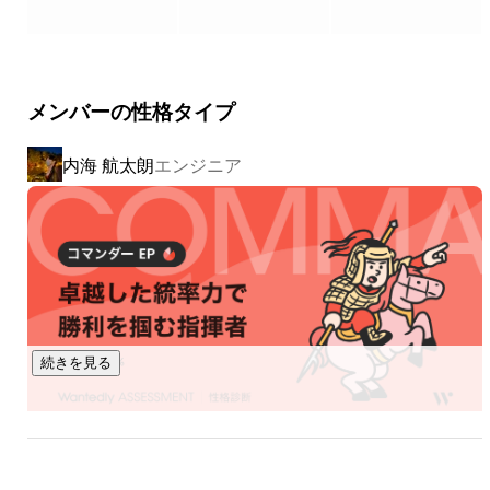
し、採用のみでなく、活躍、定着という中長期でサポートで
教育についての経験はこの先どんな仕事についても生かせ
るものだと自信につながりました。

きるシステムとなっています。嬉しい事に約1000社以上の企
業様にお使い頂いております。

・サークル「留学生会」全体総括

日本人学生と留学生が交流できるイベントを1年目は会
メンバーの性格タイプ
従来の採用支援システムとは違い、中長期的な活躍・定着に
計、2年目は全体のリーダーとして企画し、運営しまし
関与する事により、活躍できる人々を増やし、仕事が楽しい
た。

内海 航太朗
エンジニア
と思える人を増やしていこうとしています。
それまで外国の方と話すこともあまりなかったので初めに
留学生と接する際は緊張しましたが、たくさん話すうちに
日本人の友達と接する時と変わらないことが多いこと、ま
た逆に全然違うと感じ興味深いこともたくさんあって今で
はたくさんの友達に恵まれました。

日本人学生、留学生ともにお互いにコミュニケーションを
とるのが怖いと感じる現状を改善すること、また大学に居
場所がないと感じる留学生に居場所を作ることを目標に活
動しました。

続きを見る
活動を通し、チームでのイベントの企画・運営経験、リー
ダーとして人をまとめる経験、予算管理の経験を身につ
け、またインターンで培った経験をアウトプットしより自
分の成長へつながったという実感があります。
上森 春奈
リーダー