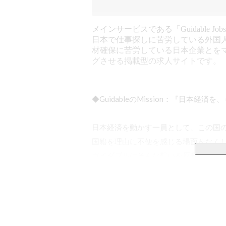
メインサービスである「Guidable Jo
日本で仕事探しに苦労している外国
材確保に苦労している日本企業とを
グさせる掲載型の求人サイトです。
◆GuidableのMission：『日本経済
日本経済を動かす一員として、この国の
国籍を理由に不便を感じる場面をなくし
ガイダブルはそんな想いを原動力に、

外国人の仕事や暮らしをサポートする事
あらゆる外国人が生き生きと働き、当た
そんな社会を実現することは、

労働人口の減少をはじめとするこの国の