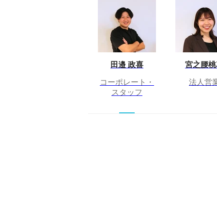
田邉 政喜
宮之腰桃
コーポレート・
法人営
スタッフ