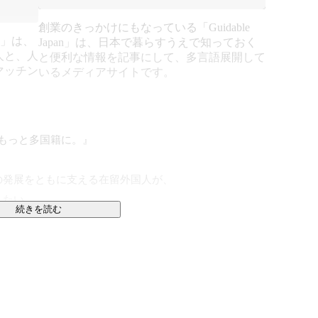
創業のきっかけにもなっている「Guidable
bs」は、
Japan」は、日本で暮らすうえで知っておく
人と、人
と便利な情報を記事にして、多言語展開して
マッチン
いるメディアサイトです。
を、もっと多国籍に。』

発展をともに支える在留外国人が、

たい。

続きを読む
業を展開しています。

り前の幸せを享受できる。

課題に大きなインパクトを与え、
