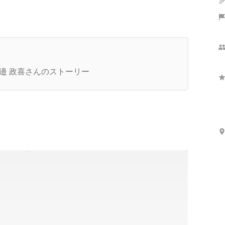
年のGuidableをreplay！急成長ベンチャーの1年っ
？？
邉 政喜さんのストーリー