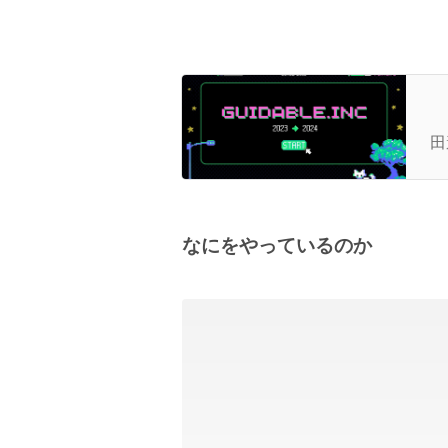
去
て
田
なにをやっているのか