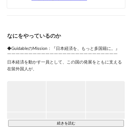
どを通した全方位プロモーションを実施。ソフトバンクア
カデミア2期生。

2014年フォースバレー・コンシェルジュ株式会社に入社
し、史上最年少マネージャーに就任。

2015年11月Guidable株式会社設立。経産省主催の始動プロ
なにをやっているのか
ジェクトにてイスラエル派遣メンバー10人に選出。
◆GuidableのMission：『日本経済を、もっと多国籍に。』

￣￣￣￣￣￣￣￣￣￣￣￣￣￣￣￣￣￣￣￣￣￣￣￣￣￣

日本経済を動かす一員として、この国の発展をともに支える
在留外国人が、

国籍を理由に不便を感じる場面をなくしたい。

ガイダブルはそんな想いを原動力に、

外国人の仕事や暮らしをサポートする事業を展開していま
す。

あらゆる外国人が生き生きと働き、当たり前の幸せを享受で
きる。

そんな社会を実現することは、

続きを読む