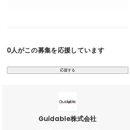
労働人口の減少をはじめとするこの国の課題に大きなインパ
クトを与え、

日本経済を成長させることにも、つながっていくはず。

テクノロジーを通じて日本人と外国人の間にある

国籍の壁をひとつずつ取り払い、

日本の可能性を、外国人とともに広げていく。

0人がこの募集を応援しています
それが、私たちの使命です。

■ サービス内容

応援する
￣￣￣￣￣￣￣￣￣￣￣

現在は、VISIONである「外国人採用を当たり前に」の達成に
向け、メインサービスである「Guidable Jobs」に力を入れ、
在留外国人と日本企業のマッチングに尽力しています。

◉Guidable Jobs（
https://jobs.guidable.co/
）

在留外国人ユーザー数：400,000人

Guidable株式会社
求人掲載企業数：累計3,200社　（2025年7月時点）
