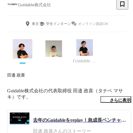
Guidable株式会社
東京
学生インターン
オンライン面談OK
Guidable Jobs事業部 カスタマーサクセス
田邉 政喜
Guidable株式会社の代表取締役 田邉 政喜（タナベ マサ
キ）です。

さらに表示
慶應義塾大学総合政策学部卒業後、2009年ソフトバンク株
式会社入社。

去年のGuidableをreplay！急成長ベンチャーの1年って？？
広報室配属でソフトバンクモバイルの携帯電話機や携帯電
話向けサービスの広報を担当。新聞 / 雑誌 / テレビ / Webな
田邉 政喜さんのストーリー