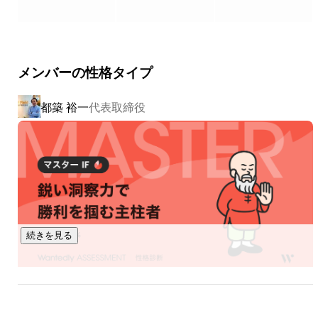
するメディア&イベントの企画運営

・求人サイトの運営「ココキャリ」 、「求人情報ナビ＋V」 

・就活フリーペーパー 

メンバーの性格タイプ
〇エデュケーション事業〇

全国の保育園に向けて、保育士資格取得スクールを運営。オ
都築 裕一
代表取締役
ンラインの授業でありながら、厚生労働省にスクーリング
（通学）とみなされている国内唯一のスクール。全国の自治
体と連携しながら、地域の保育士不足解消に貢献していま
す。

〇マーケティング支援事業〇

・自社のマーケティング

・保育園と幼稚園のためのマーケティング

続きを見る
私たちは、採用活動を単なる採用業務ではなく、「未来の保
育をつくる社会変革の一手段」と捉えています。

設立から20年を迎える現在も、ベンチャースピリットを失わ
ず挑戦を続けている当社は、園長向け情報誌の発刊や保育士