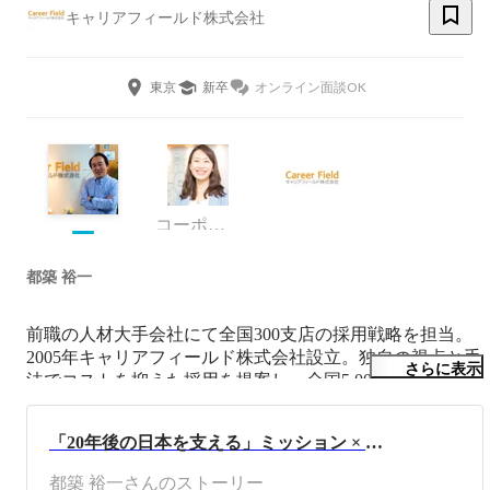
キャリアフィールド株式会社
東京
新卒
オンライン面談OK
コーポレート・スタッフ
都築 裕一
前職の人材大手会社にて全国300支店の採用戦略を担当。
2005年キャリアフィールド株式会社設立。独自の視点と手
さらに表示
法でコストを抑えた採用を提案し、全国5,000施設以上と
の取引実績。保育園・幼稚園の採用分野の第一人者だと思
っています。マジョリティ（多数派）が現在を作り、マイ
「20年後の日本を支える」ミッション × 独自のサービス展開
ノリティ（少数派）が未来を創る（諸井貫一）　

都築 裕一さんのストーリー