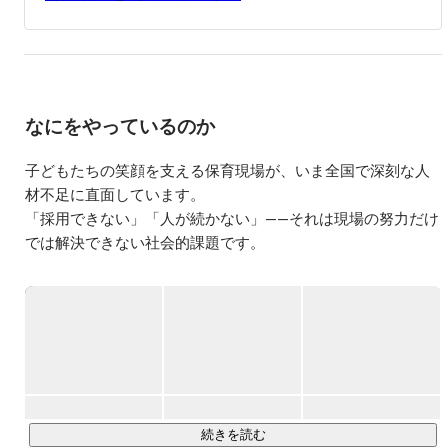
一緒に戦ってくれるマイノリティを探しています。
なにをやっているのか
子どもたちの笑顔を支える保育現場が、いま全国で深刻な人
材不足に直面しています。

「採用できない」「人が続かない」——それは現場の努力だけ
では解決できない社会的課題です。

キャリアフィールド株式会社は、「採用の力で社会課題を解
決する」ことをミッションに、保育・教育業界に特化した複
数の事業を展開しています。

＜主な事業内容＞

〇採用コンサルティング事業〇

『保育士』や『幼稚園教諭』に特化した人材採用をサポート
続きを読む