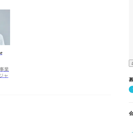
e
事業
ージャ