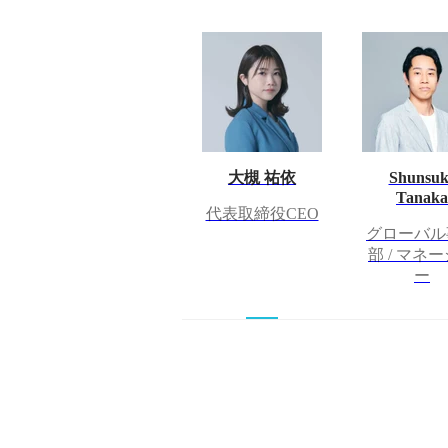
大槻 祐依
Shunsuk
Tanaka
代表取締役CEO
グローバル
部 / マネ
ー