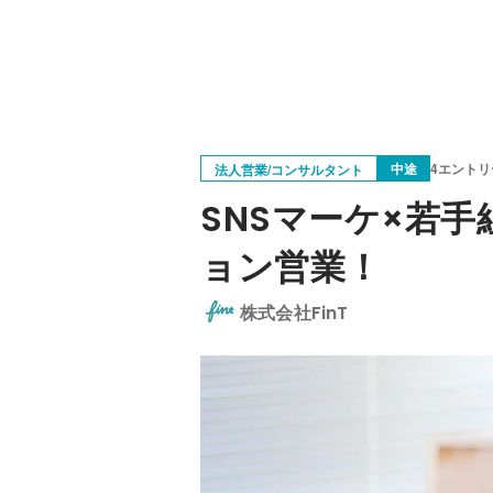
中途
4エントリ
法人営業/コンサルタント
SNSマーケ×若
ョン営業！
株式会社FinT