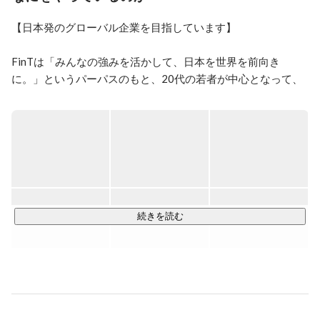
1995年生まれで、早稲田大学在学中に起業しました。
(2019年卒業)

【日本発のグローバル企業を目指しています】

East Ventures, 株式会社Candleでインターン。

自分に自信が持てる人を増やすことを目標に、サービス
FinTは「みんなの強みを活かして、日本を世界を前向き
を作っています！
に。」というパーパスのもと、20代の若者が中心となって、
日本発のグローバル企業となるためにさまざまな事業を展開
しています。

特にSNSマーケティング起点での事業成長支援、ブランド開
発では「news23」や「王様のブランチ」にも取り上げて頂く
など、国内トップクラスの評価をいただいており、大手総合
広告代理店にも勉強会をおこなっております。

続きを読む
https://drive.google.com/file/d/1e2w0u4Cc9Phfo6qPUty0cqa
knHfAqExf/view?usp=drive_link
■メディア掲載実績（一部抜粋）

日経ビジネスX、日経クロストレンド、Newspicks、他
