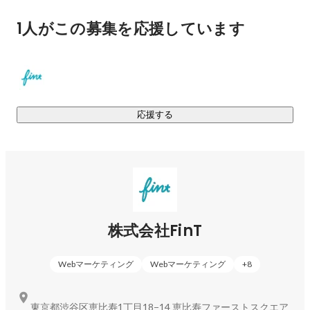
王様のブランチ、News23、Live newsα、newsevery、他

1人がこの募集を応援しています
宣伝会議、Markezine、Marketingnative、他

■事業内容

・SNSソリューション事業

クライアント様のマーケティングにおける課題を一気通貫に
てご支援。

応援する
（インフルエンサータイアップ・アカウント運用・キャンペ
ーン・動画制作・マストバイ/デジタルサイネージ・オフライ
ンイベント/屋外広告・広告運用・自社プロダクト）

・メディア事業

累計100万フォロワー超えの女性向けSNSメディア「Sucle」
の運営。

株式会社FinT
・グローバル事業

ベトナム・タイ・台湾現地でのマーケティング支援/メディア
運営。ASEANを中心に事業拡大中。
Webマーケティング
Webマーケティング
+
8
東京都渋谷区恵比寿1丁目18−14 恵比寿ファーストスクエア