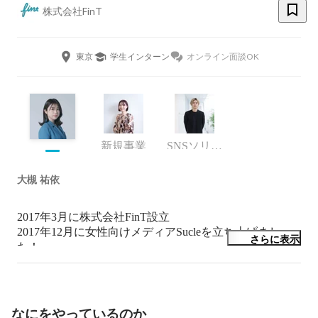
株式会社FinT
東京
学生インターン
オンライン面談OK
新規事業
SNSソリューション事業部 事業部長
大槻 祐依
2017年3月に株式会社FinT設立

2017年12月に女性向けメディアSucleを立ち上げまし
さらに表示
た！

2018年10月からインスタマーケ事業をスタートしまし
た。

優秀で楽しい仲間に囲まれて、成長しています。

なにをやっているのか