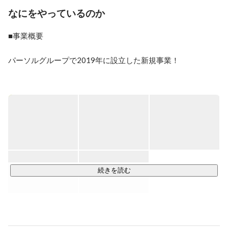
月よりランサーズ株式会社にジョインし同年8月より
なにをやっているのか
CTO。企画部長等も歴任し、2018年4月より開発執行役
員を務める。2019年1月、ランサーズとパーソルの合弁
■事業概要

会社であるシェアフル株式会社を立ち上げ、取締役に就
任。2020年4月よりシェアフル社の副社長に就任し全体
パーソルグループで2019年に設立した新規事業！

の執行責任を担う。2023年4月より同社代表取締役社長

https://sharefull.com/
「スキマ時間にはたらきたい個人」と「この日・この時間だ
けはたらいて欲しい企業」をつなぐ

人材活用プラットフォームアプリ『シェアフル』を展開して
います。

現在、アプリの登録者数1000万人

注釈：※App StoreおよびGoogle Play Storeからのダウンロー
ド数合計（2025年5月時点）

続きを読む
個人はアプリからはたらきたい条件の求人を探し、

面接や履歴書なしですぐに応募・就業することができ、

企業はWebから即時に1日単位で求人掲載できるので、すぐに
人材を採用することが可能です。
