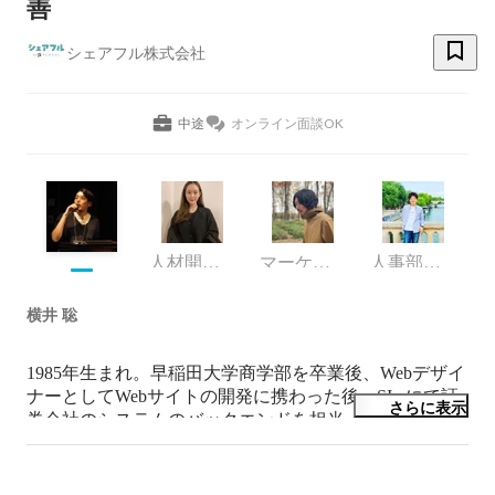
善
シェアフル株式会社
中途
オンライン面談OK
人材開発室 人事部
マーケティング
人事部人材開発室
横井 聡
1985年生まれ。早稲田大学商学部を卒業後、Webデザイ
ナーとしてWebサイトの開発に携わった後、SIerにて証
さらに表示
券会社のシステムのバックエンドを担当。その後フロン
トエンドエンジニアに転向し、Adobe AIRを中心にアプ
リ開発を行う。Webサービス事業部長を務め、新規Web
サービスの企画/開発/運用の全てに携わった後、2015年6