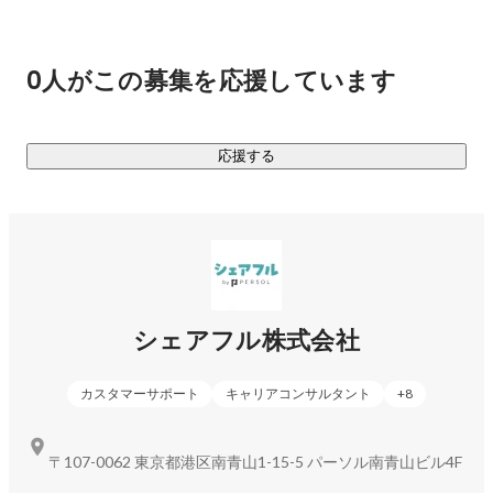
またスキマバイトの『シェアフル』での就業経験を活かして
正社員としての就職を支援する『シェアフルエージェント』
0人がこの募集を応援しています
や、法人に向けシフト管理のDXや最適な人材配置を支援する
『シェアフルシフト』など複数のサービスを展開し、単なる
応援する
https://sharefull.com/
シェアフルのカルチャーデックやサービスについては

https://sharefull.com/recruit/
シェアフル株式会社
https://www.wantedly.com/stories/s/sharefull_interview
カスタマーサポート
キャリアコンサルタント
+
8
〒107-0062 東京都港区南青山1-15-5 パーソル南青山ビル4F