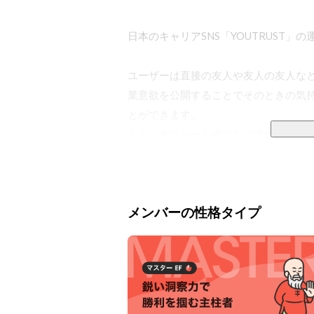
日本のキャリアSNS「YOUTRUST」
ユーザーは直接の友人や友人の友人な
業意欲を公開することでそのときの気
とができます。

また、オファーを待つだけでなくタイ
ての思考の片鱗を共有したり自分が欲し
転職意欲・副業意欲を「友達の友達」
り繕うことなく、今までの信頼・実績
メンバーの性格タイプ
でユーザー数約40万人まで拡大してきま
しかし、私たちが立ち向かうのは、よ
大化」です。日本で最もスタンダード
自分で築いていくことが求められる社会
そうした中で、自分の可能性を広げる