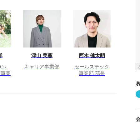
洋
津山 美薫
西木 健太朗
 /
キャリア事業部
セールステック
T事業
事業部 部長