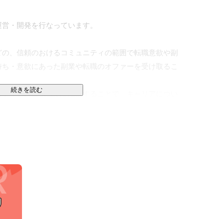
の運営・開発を行なっています。

どの、信頼のおけるコミュニティの範囲で転職意欲や副
持ち・意欲にあった副業や転職のオファーを受け取るこ
続きを読む
ムラインの投稿機能を活用することで、キャリアについ
い仕事を見つけたりすることができます。

の範囲まで共有・通知できることで、履歴書や面接で取
をベースに次のキャリアの機会に巡りあえるという特徴
した。

り大きな「日本の成長課題=個人のキャリアの可能性の最
だった終身雇用を脱し、キャリア形成を会社に委ねず、
になっていきます。

ために、人材流動性が高くなっていくことは必然の流れ