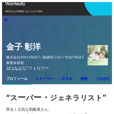
アプリを使う
400万人が利用するビジネスSNS
金子 彰洋
株式会社YOUTRUST / 取締役 CSO / YOUTRUST
事業本部長
14
7
つながり
フォロワー
プロフィール
ストーリー
スキル
性格
つながり
“
ー
ー・
”
ス
パ
ジェネラリスト
明るく元気な戦略屋さん。
