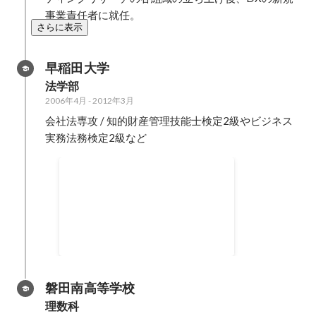
事業責任者に就任。
さらに表示
早稲田大学
法学部
2006年4月
-
2012年3月
会社法専攻 / 知的財産管理技能士検定2級やビジネス
実務法務検定2級など
世界一周の旅（1年間 26カ
国）
2010年1月
-
2010年12月
磐田南高等学校
理数科