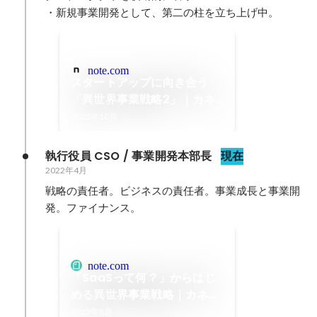
・新規事業開発として、第二の柱を立ち上げ中。
note.com
スタートアップに向き合う
「異世界事業戦略2」｜カネ
コデラックス
2023年10月
@YOUTRUSTinc
執行役員 CSO / 事業開発本部長
現在
2022年4月
戦略の責任者。ビジネスの責任者。事業成長と事業開
発。ファイナンス。
note.com
「SaaSって何？」からはじ
める異世界事業戦略｜カネコ
デラックス @YOUTRUSTinc
2022年8月