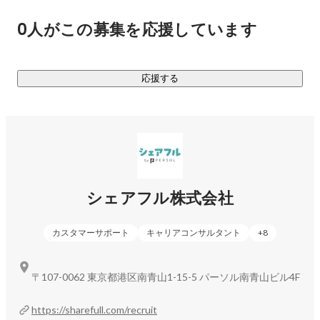
正社員としての就職を支援する『シェアフルエージェント』
0人がこの募集を応援しています
や、法人に向けシフト管理のDXや最適な人材配置を支援する
『シェアフルシフト』など複数のサービスを展開し、単なる
応援する
https://sharefull.com/
シェアフルのカルチャーデックやサービスについては

https://sharefull.com/recruit/
シェアフル株式会社
https://www.wantedly.com/stories/s/sharefull_interview
カスタマーサポート
キャリアコンサルタント
+
8
〒107-0062 東京都港区南青山1-15-5 パーソル南青山ビル4F
https://sharefull.com/recruit