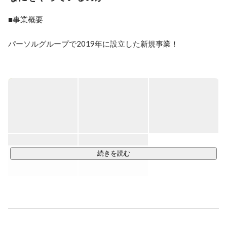
CTO。企画部長等も歴任し、2018年4月より開発執行役
員を務める。2019年1月、ランサーズとパーソルの合弁
■事業概要

会社であるシェアフル株式会社を立ち上げ、取締役に就
任。2020年4月よりシェアフル社の副社長に就任し全体
パーソルグループで2019年に設立した新規事業！

の執行責任を担う。2023年4月より同社代表取締役社長

https://sharefull.com/
「スキマ時間にはたらきたい個人」と「この日・この時間だ
けはたらいて欲しい企業」をつなぐ

人材活用プラットフォームアプリ『シェアフル』を展開して
います。

現在、アプリの登録者数1000万人

注釈：※App StoreおよびGoogle Play Storeからのダウンロー
ド数合計（2025年5月時点）

続きを読む
個人はアプリからはたらきたい条件の求人を探し、

面接や履歴書なしですぐに応募・就業することができ、

企業はWebから即時に1日単位で求人掲載できるので、すぐに
人材を採用することが可能です。

またスキマバイトの『シェアフル』での就業経験を活かして