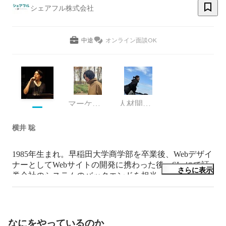
シェアフル株式会社
中途
オンライン面談OK
マーケティング
人材開発室
横井 聡
1985年生まれ。早稲田大学商学部を卒業後、Webデザイ
ナーとしてWebサイトの開発に携わった後、SIerにて証
さらに表示
券会社のシステムのバックエンドを担当。その後フロン
トエンドエンジニアに転向し、Adobe AIRを中心にアプ
リ開発を行う。Webサービス事業部長を務め、新規Web
サービスの企画/開発/運用の全てに携わった後、2015年6
月よりランサーズ株式会社にジョインし同年8月より
なにをやっているのか