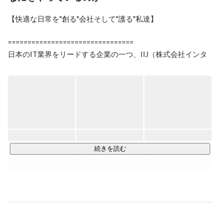
【快適な日常を"創る"会社そして"護る"私達】

================================

日本のIT業界をリードする企業の一つ、IIJ（株式会社インタ
ーネットイニシアティブ）

IIJグループのサービスは、大手・中堅企業や官公庁を中心に
約13,000社のお客様に導入され、その信頼性に高い評価をい
ただいています。

11社のグループ会社を持っている大規模な組織で、その中の
一つが当社「IIJプロテック」です。

続きを読む
当社は法人向けのシステム運用、サービスサポート業務を中
心に幅広くアウトソーシング事業を展開しています。

そんなIIJプロテックの強みは”特定の業種・業界や業務内容に
偏らず、様々な分野の案件に対応”していることです。

業種・業界・業務内容等、何かに特化しているアウトソーシ