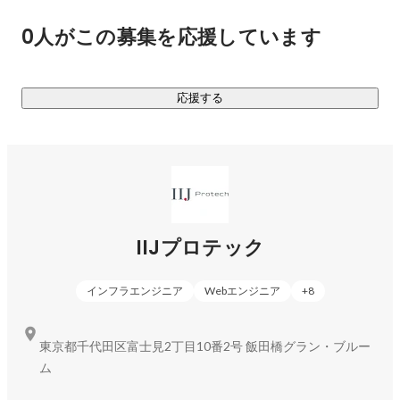
ング・SES系の事業が多いですが、弊社は「特化しない」戦略
0人がこの募集を応援しています
を採ることでマルチに対応しています。

================================

応援する
▼IIJプロテックの事業

・システム設計・構築

長年培ったノウハウで、お客様企業のIT資産・運用を最適化
し、サーバ、ネットワークなどの各種機器の選定・導入作
業、アプリケーションインストール、システムテストなどを
的確に遂行するための総合的なソリューションを提供しま
IIJプロテック
す。

インフラエンジニア
Webエンジニア
+
8
・システム開発事業

ビジネスが変化するように、企業ニーズもそれに応じて変化
します。

東京都千代田区富士見2丁目10番2号 飯田橋グラン・ブルー
弊社では、多岐にわたる業種の総合システムから、会計や人
ム
事といった企業の個別システムまでサポート。
