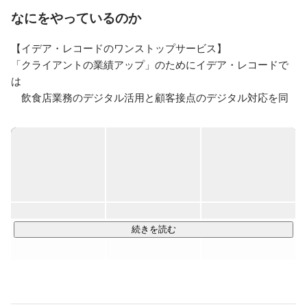
WEB戦略、国内流通産業大手のインターネットマーケ
なにをやっているのか
ティング戦略、ネット損保のWebプロモーション戦略に
参画、従事。

【イデア・レコードのワンストップサービス】

2016年、株式会社イデア・レコード入社。
「クライアントの業績アップ」のためにイデア・レコードで
は

　飲食店業務のデジタル活用と顧客接点のデジタル対応を同
時進行で行います。

　これにより＜コストを下げながら売上を上げる＞ことがで
きます。

　コストを下げながら売上を上げるための2つのソリューショ
ンをワンストップで提供しています。

〇業務支援BPO（業務のデジタル化）→コスト削減

続きを読む
　外食業においてコストは解決したい大きな課題の1つです。

　イデア・レコードでは非主力業務の請負や集客・販促・コ
ールセンターサービスにより

　業務のデジタル化を図り、効率化を目指します。
