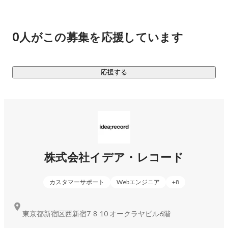
　例えばシステム活用による業務効率化、データ取得と活
用、コストの最適化を行うことで　

　機会損失のカバーリングを行います。

0人がこの募集を応援しています
〇一気通貫型SaaS（顧客接点のデジタル化）

　新しい顧客体験を創出するのがイデア・レコードの一気通
応援する
貫型SaaSです。

　予約管理・顧客管理・来店管理・注文管理、

　オウンドメディアから外部メディアとの連携、POS連携ま
でを網羅しております。

　売上確保のためにデジタル販売チャネルの拡大やネットを
株式会社イデア・レコード
カスタマーサポート
Webエンジニア
+
8
東京都新宿区西新宿7-8-10 オークラヤビル6階