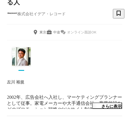
る人
株式会社イデア・レコード
東京
中途
オンライン面談OK
左川 裕規
2002年、広告会社へ入社し、マーケティングプランナー
として従事。家電メーカーや大手通信会社、商業施設な
さらに表示
どのプロモーション戦略やWebサイト制作に携わる。

その後、2006年国内最大手シンクタンク野村総合研究所
グループ(現)NRIネットコムへ入社。テクノロジーとUX
の設計構築コンサルタントとして、大手証券会社の