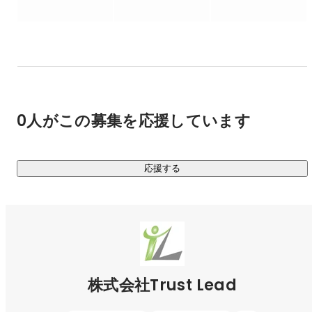
https://www.tiktok.com/@trustlead
▍展開しているサービス

￣￣￣￣￣￣￣￣￣￣￣

■SNSコンサルタント事業

SNS、ホームページ、Web広告など企業の飛躍に欠かせない
0人がこの募集を応援しています
Webマーケティング業務を、以下パッケージでワンストップ
でサポートしています。

・SNS

応援する
マーケティングで自社の強みを引き出し、一気通貫させたア
カウントの構築を行うことで、最もリアルでコアなファンの
集客を可能にします。

・MEO

店舗ビジネスや地域ビジネスにおいて Webマーケティング上
の重要施策であるMEO。TrustLeadのMEOはデータ重視の
MEO対策で確実な効果を実現します。

株式会社Trust Lead
・MEDIA

ヒアリング〜運用まであなたの事業にピッタリのプランをご