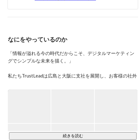
リクルートではクオーター特別賞と通期MVP受賞。１年
間で一番売上を作ったメンバーとしても評価いただく。

3年間半リクルートに所属しながら、（株）Trust Lead設
立。

◇実績

なにをやっているのか
■Instagram分析ツール『Pegasus』導入アカウント数1,500ア
カウント突破

■建築業界特化のSNSコンサルティング60社

「情報が溢れる今の時代だからこそ、デジタルマーケティン
■上場企業との直販取り組み継続中

グでシンプルな未来を描く。」

私たちTrustLeadは広島と大阪に支社を展開し、お客様の社外
Webマーケティング部としてトリプルメディア（SNS、ホー
ムページ、Web広告）運用を総合的に支援している会社で
す。

年間戦略表策定などのマーケティング戦略立案、コンサルテ
ィングといった経営面でのサポートからコンテンツの企画・
制作、アカウントの管理といった実務まで、最先端のWebマ
ーケティングを全国各地のお客様へ提供しています。

続きを読む