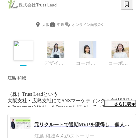
株式会社Trust Lead
大阪
中途
オンライン面談OK
デザイナー
コーポレート・スタッフ
コーポレート・スタッフ
江島 和城
（株）Trust Leadという

大阪支社・広島支社にてSNSマーケティングと自社開発し
さらに表示
たInstagram分析ツールPegasusを拡販している会社の代表を
しています。

2017年卒で銀行に入社し、一年で会社を辞め、株式会社リ
元リクルートで通期MVPを獲得し、個人事業主を経て会社を設立。会社の強みは推進スピードの速さ
クルート住まいカンパニー（現:株式会社リクルート）に
入社。

江島 和城さんのストーリー