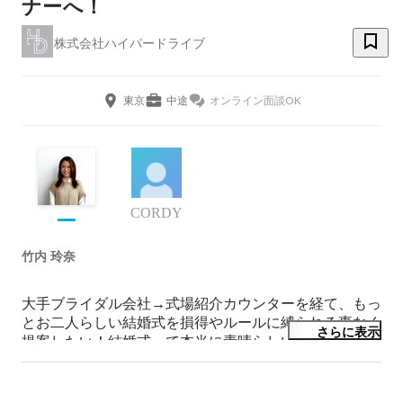
ナーへ！
株式会社ハイパードライブ
東京
中途
オンライン面談OK
CORDY
竹内 玲奈
大手ブライダル会社→式場紹介カウンターを経て、もっ
とお二人らしい結婚式を損得やルールに縛られる事なく
さらに表示
提案したい！結婚式って本当に素晴らしいのに、申し訳
ない！そう思っていた矢先、新卒の時に受けた企業の社
長が新しく始めたサービスの求人を発見して、ハイパー
に入社しました。
