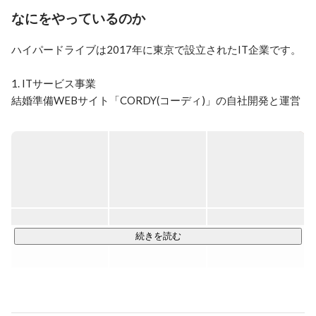
たくさんのカップルの幸福度UPを目指して、CORDYサ
なにをやっているのか
ロンでご提案しまくる毎日を過ごしています！
ハイパードライブは2017年に東京で設立されたIT企業です。

1. ITサービス事業

https://cordy.jp/
CORDYは、PC、スマートフォン上で結婚式準備を行うこと
ができるWebサイトです。ウェディングに必要な全てのアイ
テムをショッピング感覚で、オンライン上からいつでも、ど
こでも自由に選べます。

2. 衣裳事業

「Bee's Knees(ビーズニーズ)」

続きを読む
3. 婚礼プロデュース事業

4. コンサルティング事業

5. 海外インテリアの輸入販売事業

6. 飲食事業
