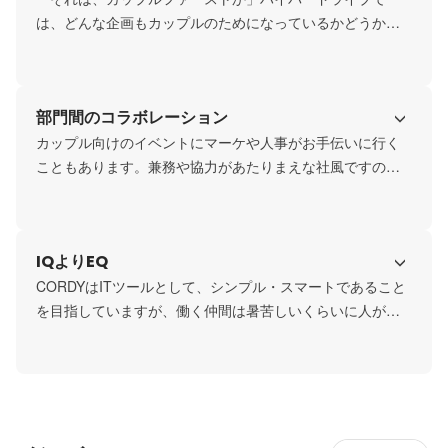
は、どんな企画もカップルのためになっているかどうかで
判断します。サイト開発会社のDX企画ではなく、ウェディ
ングメンバーが集まった会社が作ったカップルファースト
のサイトだからこそ、画面を開くだけで気持ちが幸せで楽
部門間のコラボレーション
しくなることを目指し、結婚式の思い出が準備が大変だっ
たなんてことにならないように、これまでの経験を全て詰
カップル向けのイベントにマーケや人事がお手伝いに行く
め込みました。

こともあります。兼務や協力があたりまえな社風ですの
で、部門間の協力体制もしっかりありますし、コラボレー
ションは日常茶飯事！コラボきっかけで誕生した新機能や
人事異動、業務フローの変更、ユニーク社内制度なども多
IQよりEQ
数存在する環境です。
CORDYはITツールとして、シンプル・スマートであること
を目指していますが、働く仲間は暑苦しいくらいに人が好
きで仲間が好きで、一生懸命で気持ちの良いヤツであるこ
とを大切にしている会社です。「結婚に関連する仕事は、
情熱的な人でお手伝したいしたい」メンバーのそんな想い
を大切にしながら、一致団結して業務を行っています。会
社イベントも盛大に盛り上がる会社です！