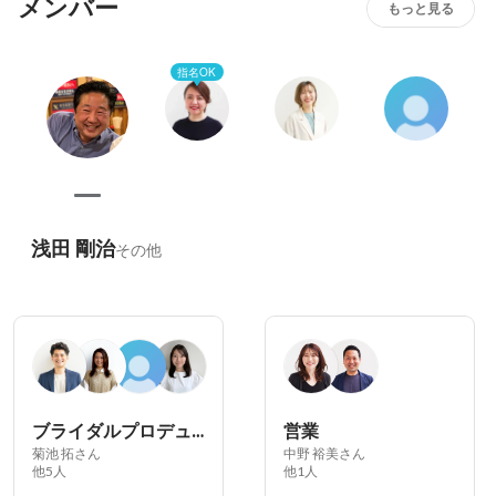
メンバー
もっと見る
指名OK
浅田 剛治
その他
ブライダルプロデュース
営業
菊池 拓さん
中野 裕美さん
他5人
他1人