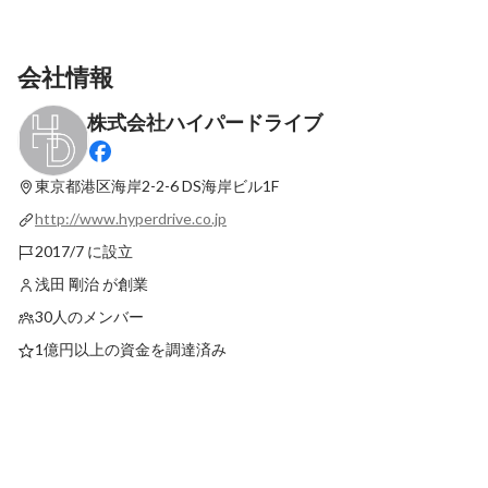
会社情報
株式会社ハイパードライブ
「金稼ぎたい」じゃ弱すぎた！体育会出身
50社のインターンに
の私が営業の道で見つけた本気の就活軸
ー1社参加したほうが
東京都港区海岸2-2-6
DS海岸ビル1F
最新順で表示
最新順で表示
http://www.hyperdrive.co.jp
2017/7 に設立
浅田 剛治 が創業
30人のメンバー
1億円以上の資金を調達済み