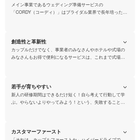
メイン事業であるウェディング準備サービスの
「CORDY（コーディ）」はブライダル業界で長年培った経
験をもとに、結婚に携わる全ての人を幸せにしたいという
想いから誕生しました。Web上で結婚準備を楽しくお得に
進めることで、これまでになかった二人らしい結婚式の実
創造性と革新性
現を可能にします。

誰も成し遂げることができなかった事への挑戦と実現に向
カップルだけでなく、事業者のみなさんやホテルや式場の
けて、プロダクトへの強い想いは各セクションを越えて共
みなさんもお得で便利になるサービスは、これまで式場経
通です。
営をしてきたノウハウと、その式場でのDXの経験があるか
ら創ることができました。単なるシステムの枠を超えて業
界に革命を起こすことを期待させる画期的なこのサービス
若手が育ちやすい
は、ITリテラシーが高い世代のみなさんが、次世代のウェ
ディングシーンを創造するために欠かせないツールとなる
新人の研修期間はできるだけ短く！自ら考えて行動して学
ことを目指しています。
ぶ。やらないよりやってみよう！という、失敗することを
よしとする文化。人が大好きで、活躍したくて勢いがある
若手を集めているので、いつも笑い声が絶えない元気な職
場です。挑戦することが怖くない環境でのびのびと業務に
カスタマーファースト
打ち込めるように、制度や福利厚生もしっかり充実させま
した。
「それは、カップルファーストか」ハイパードライブで